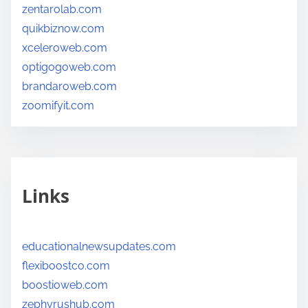
zentarolab.com
quikbiznow.com
xceleroweb.com
optigogoweb.com
brandaroweb.com
zoomifyit.com
Links
educationalnewsupdates.com
flexiboostco.com
boostioweb.com
zephyrushub.com