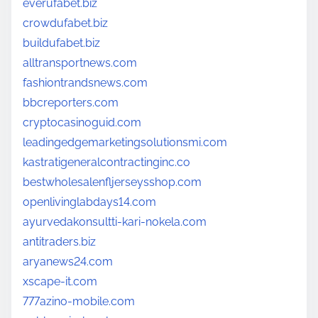
everufabet.biz
crowdufabet.biz
buildufabet.biz
alltransportnews.com
fashiontrandsnews.com
bbcreporters.com
cryptocasinoguid.com
leadingedgemarketingsolutionsmi.com
kastratigeneralcontractinginc.co
bestwholesalenfljerseysshop.com
openlivinglabdays14.com
ayurvedakonsultti-kari-nokela.com
antitraders.biz
aryanews24.com
xscape-it.com
777azino-mobile.com