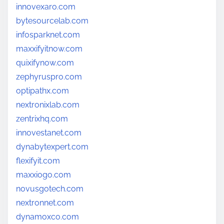
innovexaro.com
bytesourcelab.com
infosparknet.com
maxxifyitnow.com
quixifynow.com
zephyruspro.com
optipathx.com
nextronixlab.com
zentrixhq.com
innovestanet.com
dynabytexpert.com
flexifyit.com
maxxiogo.com
novusgotech.com
nextronnet.com
dynamoxco.com