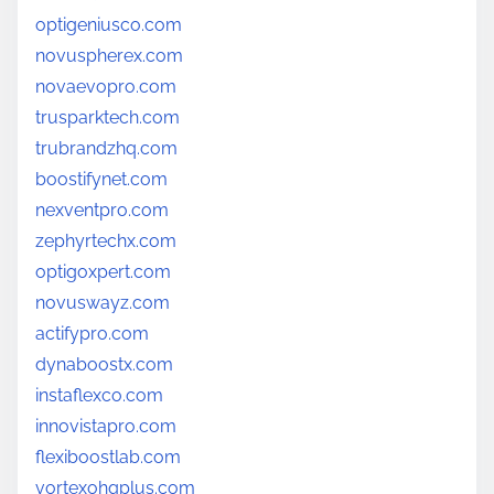
optigeniusco.com
novuspherex.com
novaevopro.com
trusparktech.com
trubrandzhq.com
boostifynet.com
nexventpro.com
zephyrtechx.com
optigoxpert.com
novuswayz.com
actifypro.com
dynaboostx.com
instaflexco.com
innovistapro.com
flexiboostlab.com
vortexohqplus.com