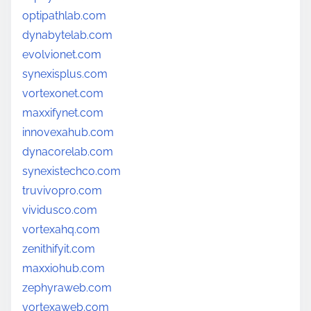
optipathlab.com
dynabytelab.com
evolvionet.com
synexisplus.com
vortexonet.com
maxxifynet.com
innovexahub.com
dynacorelab.com
synexistechco.com
truvivopro.com
vividusco.com
vortexahq.com
zenithifyit.com
maxxiohub.com
zephyraweb.com
vortexaweb.com