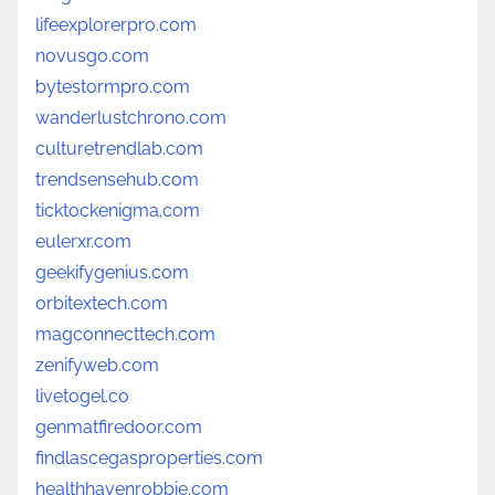
lifeexplorerpro.com
novusgo.com
bytestormpro.com
wanderlustchrono.com
culturetrendlab.com
trendsensehub.com
ticktockenigma.com
eulerxr.com
geekifygenius.com
orbitextech.com
magconnecttech.com
zenifyweb.com
livetogel.co
genmatfiredoor.com
findlascegasproperties.com
healthhavenrobbie.com