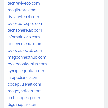
techreviveco.com
maglinkaro.com
dynabytenet.com
bytesourcepro.com
techspherelab.com
infomatrixlab.com
codeversehub.com
byteverseweb.com
magconnecthub.com
byteboostgenius.com
synapsegoplus.com
infopedianet.com
codepulsenet.com
magdynotech.com
techscopehq.com
digizineplus.com