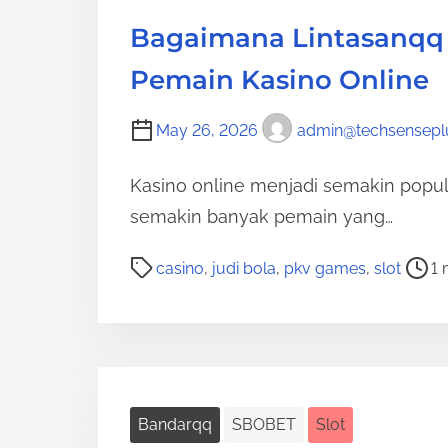
d
Bagaimana Lintasanq
t
i
Pemain Kasino Online
m
e
May 26, 2026
admin@techsensepl
Kasino online menjadi semakin popul
semakin banyak pemain yang…
P
casino
,
judi bola
,
pkv games
,
slot
1 
o
s
t
r
e
Bandarqq
SBOBET
Slot
a