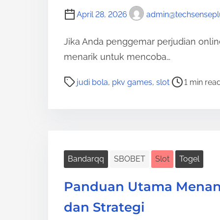
i
April 28, 2026
admin@techsensep
m
e
Jika Anda penggemar perjudian onlin
menarik untuk mencoba…
P
judi bola
,
pkv games
,
slot
1 min rea
o
s
t
r
e
Bandarqq
SBOBET
Slot
Togel
a
d
Panduan Utama Menang 
t
i
dan Strategi
m