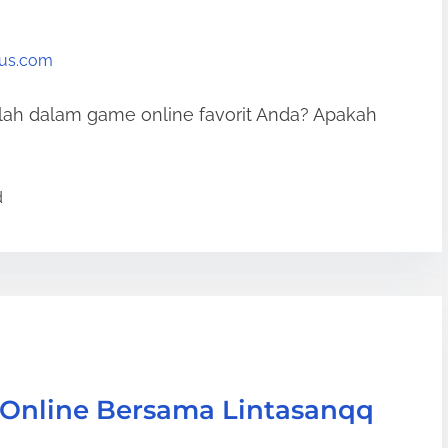
lus.com
lah dalam game online favorit Anda? Apakah
d
 Online Bersama Lintasanqq