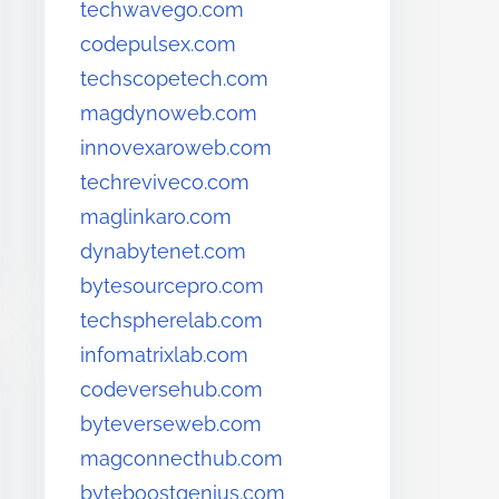
techwavego.com
codepulsex.com
techscopetech.com
magdynoweb.com
innovexaroweb.com
techreviveco.com
maglinkaro.com
dynabytenet.com
bytesourcepro.com
techspherelab.com
infomatrixlab.com
codeversehub.com
byteverseweb.com
magconnecthub.com
byteboostgenius.com