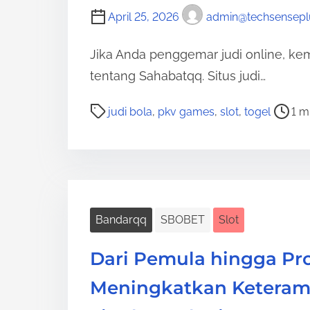
e
April 25, 2026
admin@techsensep
Jika Anda penggemar judi online, k
tentang Sahabatqq. Situs judi…
P
judi bola
,
pkv games
,
slot
,
togel
1 m
o
s
t
r
e
Bandarqq
SBOBET
Slot
a
d
Dari Pemula hingga P
t
i
Meningkatkan Keteram
m