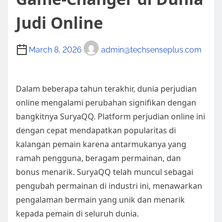
Judi Online
March 8, 2026
admin@techsenseplus.com
Dalam beberapa tahun terakhir, dunia perjudian
online mengalami perubahan signifikan dengan
bangkitnya SuryaQQ. Platform perjudian online ini
dengan cepat mendapatkan popularitas di
kalangan pemain karena antarmukanya yang
ramah pengguna, beragam permainan, dan
bonus menarik. SuryaQQ telah muncul sebagai
pengubah permainan di industri ini, menawarkan
pengalaman bermain yang unik dan menarik
kepada pemain di seluruh dunia.