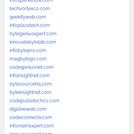
infosparkitnow.com
techvortexco.com
geekifyweb.com
infoplazatech.com
bytegeniusxpert.com
innovatebytelab.com
infobytepro.com
magbytego.com
codegeniusnet.com
infoinsightnet.com
bytesourcehq.com
byteinsightnet.com
codepulsetechco.com
digizineweb.com
codeconnectx.com
infomatrixxpert.com