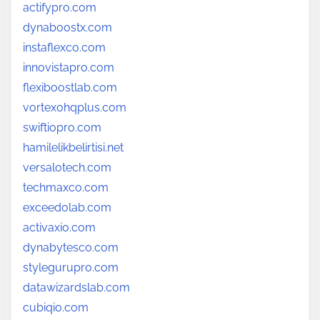
actifypro.com
dynaboostx.com
instaflexco.com
innovistapro.com
flexiboostlab.com
vortexohqplus.com
swiftiopro.com
hamilelikbelirtisi.net
versalotech.com
techmaxco.com
exceedolab.com
activaxio.com
dynabytesco.com
stylegurupro.com
datawizardslab.com
cubiqio.com