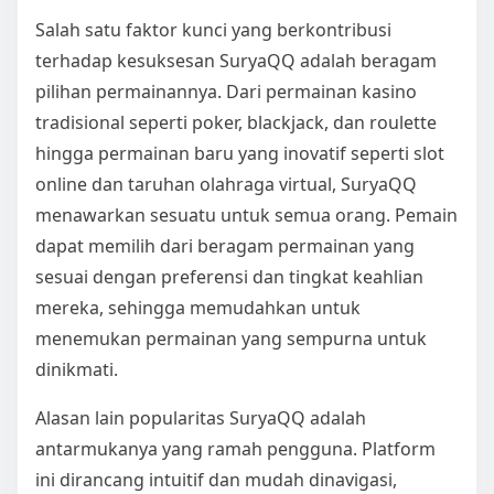
Salah satu faktor kunci yang berkontribusi
terhadap kesuksesan SuryaQQ adalah beragam
pilihan permainannya. Dari permainan kasino
tradisional seperti poker, blackjack, dan roulette
hingga permainan baru yang inovatif seperti slot
online dan taruhan olahraga virtual, SuryaQQ
menawarkan sesuatu untuk semua orang. Pemain
dapat memilih dari beragam permainan yang
sesuai dengan preferensi dan tingkat keahlian
mereka, sehingga memudahkan untuk
menemukan permainan yang sempurna untuk
dinikmati.
Alasan lain popularitas SuryaQQ adalah
antarmukanya yang ramah pengguna. Platform
ini dirancang intuitif dan mudah dinavigasi,