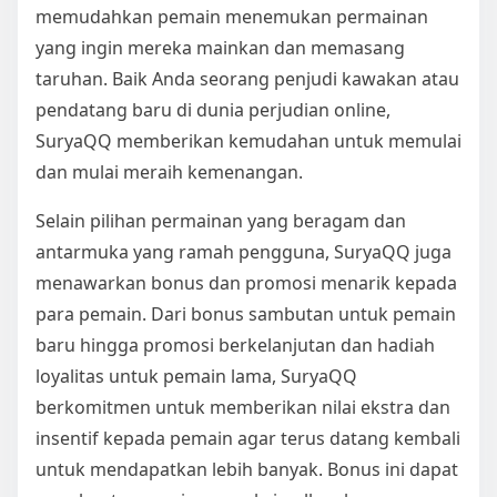
memudahkan pemain menemukan permainan
yang ingin mereka mainkan dan memasang
taruhan. Baik Anda seorang penjudi kawakan atau
pendatang baru di dunia perjudian online,
SuryaQQ memberikan kemudahan untuk memulai
dan mulai meraih kemenangan.
Selain pilihan permainan yang beragam dan
antarmuka yang ramah pengguna, SuryaQQ juga
menawarkan bonus dan promosi menarik kepada
para pemain. Dari bonus sambutan untuk pemain
baru hingga promosi berkelanjutan dan hadiah
loyalitas untuk pemain lama, SuryaQQ
berkomitmen untuk memberikan nilai ekstra dan
insentif kepada pemain agar terus datang kembali
untuk mendapatkan lebih banyak. Bonus ini dapat