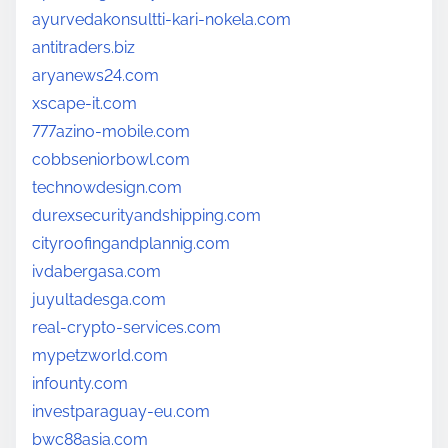
ayurvedakonsultti-kari-nokela.com
antitraders.biz
aryanews24.com
xscape-it.com
777azino-mobile.com
cobbseniorbowl.com
technowdesign.com
durexsecurityandshipping.com
cityroofingandplannig.com
ivdabergasa.com
juyultadesga.com
real-crypto-services.com
mypetzworld.com
infounty.com
investparaguay-eu.com
bwc88asia.com