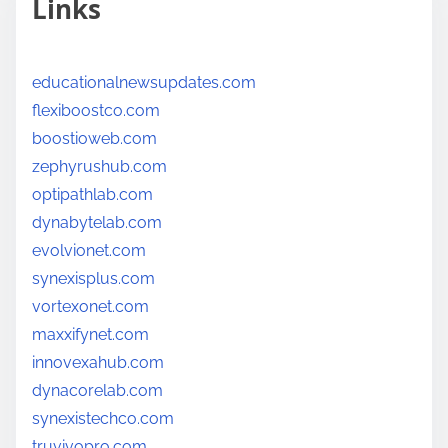
Links
educationalnewsupdates.com
flexiboostco.com
boostioweb.com
zephyrushub.com
optipathlab.com
dynabytelab.com
evolvionet.com
synexisplus.com
vortexonet.com
maxxifynet.com
innovexahub.com
dynacorelab.com
synexistechco.com
truvivopro.com