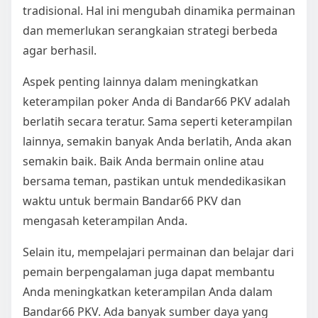
tradisional. Hal ini mengubah dinamika permainan
dan memerlukan serangkaian strategi berbeda
agar berhasil.
Aspek penting lainnya dalam meningkatkan
keterampilan poker Anda di Bandar66 PKV adalah
berlatih secara teratur. Sama seperti keterampilan
lainnya, semakin banyak Anda berlatih, Anda akan
semakin baik. Baik Anda bermain online atau
bersama teman, pastikan untuk mendedikasikan
waktu untuk bermain Bandar66 PKV dan
mengasah keterampilan Anda.
Selain itu, mempelajari permainan dan belajar dari
pemain berpengalaman juga dapat membantu
Anda meningkatkan keterampilan Anda dalam
Bandar66 PKV. Ada banyak sumber daya yang