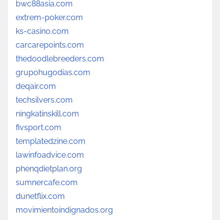
bwc88asia.com
extrem-poker.com
ks-casino.com
carcarepoints.com
thedoodlebreeders.com
grupohugodias.com
deqair.com
techsilvers.com
ningkatinskill.com
fivsport.com
templatedzine.com
lawinfoadvice.com
phenqdietplan.org
sumnercafe.com
dunetflix.com
movimientoindignados.org