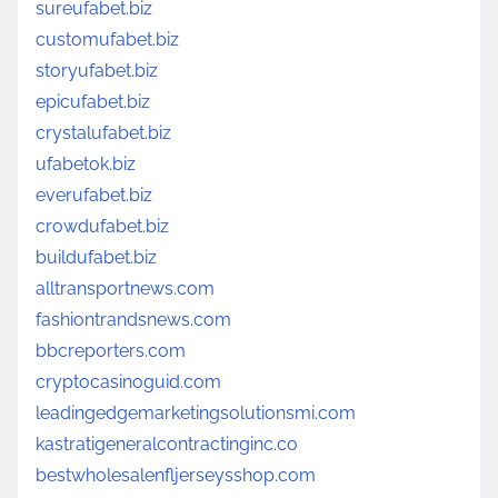
sureufabet.biz
customufabet.biz
storyufabet.biz
epicufabet.biz
crystalufabet.biz
ufabetok.biz
everufabet.biz
crowdufabet.biz
buildufabet.biz
alltransportnews.com
fashiontrandsnews.com
bbcreporters.com
cryptocasinoguid.com
leadingedgemarketingsolutionsmi.com
kastratigeneralcontractinginc.co
bestwholesalenfljerseysshop.com