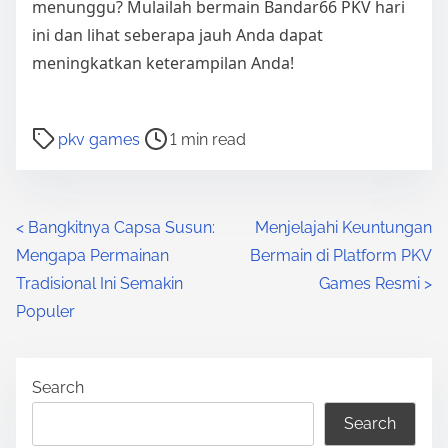
menunggu? Mulailah bermain Bandar66 PKV hari
ini dan lihat seberapa jauh Anda dapat
meningkatkan keterampilan Anda!
P
pkv games
1 min read
o
s
t
P
<
Bangkitnya Capsa Susun:
Menjelajahi Keuntungan
r
Mengapa Permainan
Bermain di Platform PKV
o
e
Tradisional Ini Semakin
Games Resmi
>
a
s
Populer
d
t
t
s
i
Search
m
Search
n
e