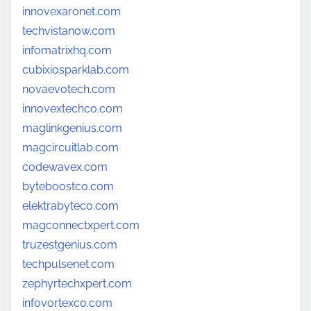
innovexaronet.com
techvistanow.com
infomatrixhq.com
cubixiosparklab.com
novaevotech.com
innovextechco.com
maglinkgenius.com
magcircuitlab.com
codewavex.com
byteboostco.com
elektrabyteco.com
magconnectxpert.com
truzestgenius.com
techpulsenet.com
zephyrtechxpert.com
infovortexco.com