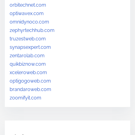
orbitechnet.com
optiwavex.com
omnidynoco.com
zephyrtechhub.com
truzestweb.com
synapsexpert.com
zentarolab.com
quikbiznow.com
xceleroweb.com
optigogoweb.com
brandaroweb.com
zoomifyit.com