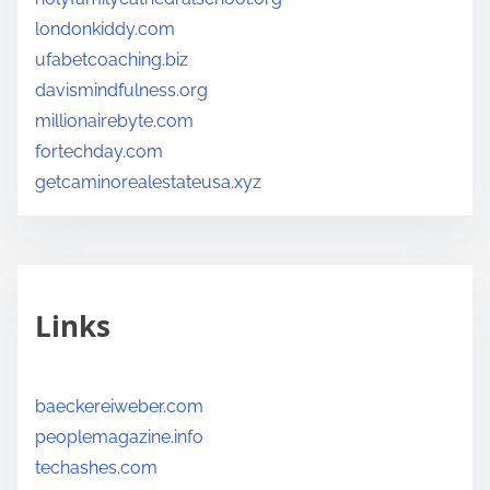
londonkiddy.com
ufabetcoaching.biz
davismindfulness.org
millionairebyte.com
fortechday.com
getcaminorealestateusa.xyz
Links
baeckereiweber.com
peoplemagazine.info
techashes.com