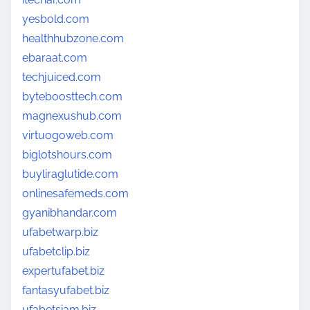
yesbold.com
healthhubzone.com
ebaraat.com
techjuiced.com
byteboosttech.com
magnexushub.com
virtuogoweb.com
biglotshours.com
buyliraglutide.com
onlinesafemeds.com
gyanibhandar.com
ufabetwarp.biz
ufabetclip.biz
expertufabet.biz
fantasyufabet.biz
ufabetsiam.biz