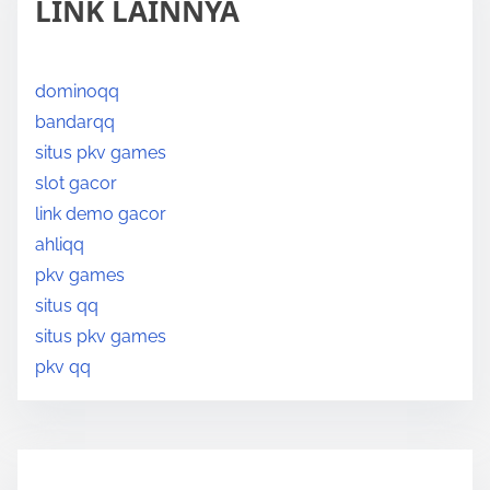
LINK LAINNYA
dominoqq
bandarqq
situs pkv games
slot gacor
link demo gacor
ahliqq
pkv games
situs qq
situs pkv games
pkv qq