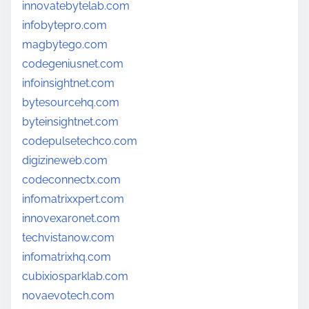
innovatebytelab.com
infobytepro.com
magbytego.com
codegeniusnet.com
infoinsightnet.com
bytesourcehq.com
byteinsightnet.com
codepulsetechco.com
digizineweb.com
codeconnectx.com
infomatrixxpert.com
innovexaronet.com
techvistanow.com
infomatrixhq.com
cubixiosparklab.com
novaevotech.com