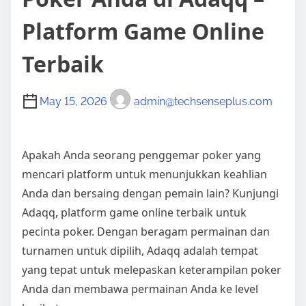
Platform Game Online
Terbaik
May 15, 2026
admin@techsenseplus.com
Apakah Anda seorang penggemar poker yang
mencari platform untuk menunjukkan keahlian
Anda dan bersaing dengan pemain lain? Kunjungi
Adaqq, platform game online terbaik untuk
pecinta poker. Dengan beragam permainan dan
turnamen untuk dipilih, Adaqq adalah tempat
yang tepat untuk melepaskan keterampilan poker
Anda dan membawa permainan Anda ke level