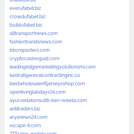
everufabet.biz
crowdufabet.biz
buildufabet.biz
alltransportnews.com
fashiontrandsnews.com
bbcreporters.com
cryptocasinoguid.com
leadingedgemarketingsolutionsmi.com
kastratigeneralcontractinginc.co
bestwholesalenfljerseysshop.com
openlivinglabdays14.com
ayurvedakonsultti-kari-nokela.com
antitraders.biz
aryanews24.com
xscape-it.com
777azino-mobile.com