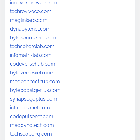
innovexaroweb.com
techreviveco.com
maglinkaro.com
dynabytenet.com
bytesourcepro.com
techspherelab.com
infomatrixlab.com
codeversehub.com
byteverseweb.com
magconnecthub.com
byteboostgenius.com
synapsegoplus.com
infopedianet.com
codepulsenet.com
magdynotech.com
techscopehq.com