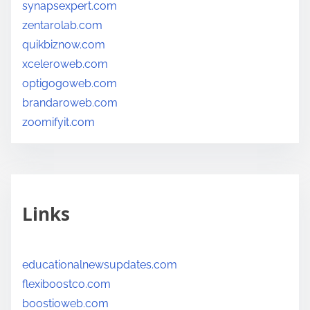
synapsexpert.com
zentarolab.com
quikbiznow.com
xceleroweb.com
optigogoweb.com
brandaroweb.com
zoomifyit.com
Links
educationalnewsupdates.com
flexiboostco.com
boostioweb.com