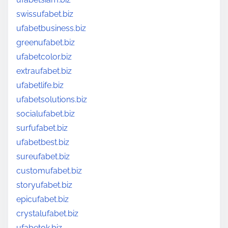
swissufabet.biz
ufabetbusiness.biz
greenufabet.biz
ufabetcolor.biz
extraufabet.biz
ufabetlife.biz
ufabetsolutions.biz
socialufabet.biz
surfufabet.biz
ufabetbest.biz
sureufabet.biz
customufabet.biz
storyufabet.biz
epicufabet.biz
crystalufabet.biz
ufabetok.biz