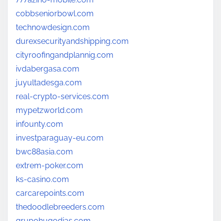
cobbseniorbowl.com
technowdesign.com
durexsecurityandshipping.com
cityroofingandplannig.com
ivdabergasa.com
juyultadesga.com
real-crypto-services.com
mypetzworld.com
infounty.com
investparaguay-eu.com
bwc88asia.com
extrem-poker.com
ks-casino.com
carcarepoints.com
thedoodlebreeders.com
grupohugodias.com