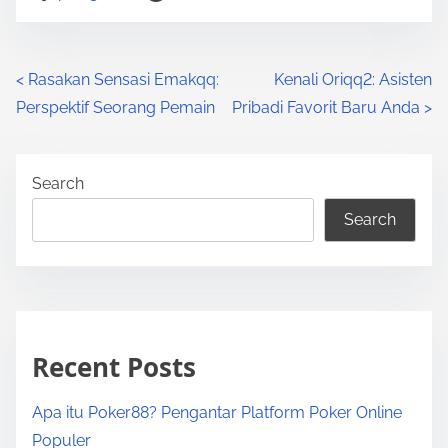
o
s
t
P
<
Rasakan Sensasi Emakqq:
Kenali Oriqq2: Asisten
r
Perspektif Seorang Pemain
Pribadi Favorit Baru Anda
>
o
e
a
s
d
Search
t
t
Search
s
i
m
n
e
a
v
Recent Posts
i
Apa itu Poker88? Pengantar Platform Poker Online
g
Populer