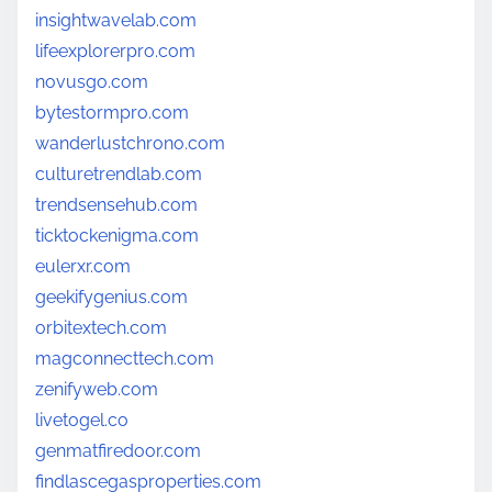
insightwavelab.com
lifeexplorerpro.com
novusgo.com
bytestormpro.com
wanderlustchrono.com
culturetrendlab.com
trendsensehub.com
ticktockenigma.com
eulerxr.com
geekifygenius.com
orbitextech.com
magconnecttech.com
zenifyweb.com
livetogel.co
genmatfiredoor.com
findlascegasproperties.com