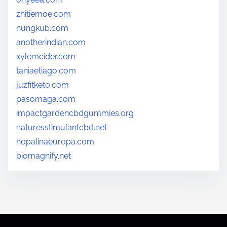
zhitiemoe.com
nungkub.com
anotherindian.com
xylemcider.com
taniaetiago.com
juzfitketo.com
pasomaga.com
impactgardencbdgummies.org
naturesstimulantcbd.net
nopalinaeuropa.com
biomagnify.net