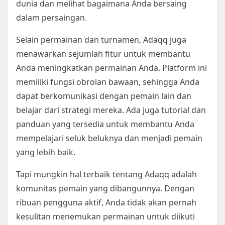
dunia dan melihat bagaimana Anda bersaing
dalam persaingan.
Selain permainan dan turnamen, Adaqq juga
menawarkan sejumlah fitur untuk membantu
Anda meningkatkan permainan Anda. Platform ini
memiliki fungsi obrolan bawaan, sehingga Anda
dapat berkomunikasi dengan pemain lain dan
belajar dari strategi mereka. Ada juga tutorial dan
panduan yang tersedia untuk membantu Anda
mempelajari seluk beluknya dan menjadi pemain
yang lebih baik.
Tapi mungkin hal terbaik tentang Adaqq adalah
komunitas pemain yang dibangunnya. Dengan
ribuan pengguna aktif, Anda tidak akan pernah
kesulitan menemukan permainan untuk diikuti