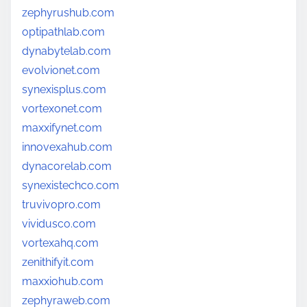
zephyrushub.com
optipathlab.com
dynabytelab.com
evolvionet.com
synexisplus.com
vortexonet.com
maxxifynet.com
innovexahub.com
dynacorelab.com
synexistechco.com
truvivopro.com
vividusco.com
vortexahq.com
zenithifyit.com
maxxiohub.com
zephyraweb.com