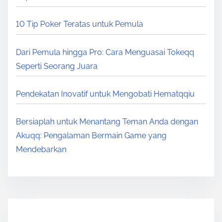
a
10 Tip Poker Teratas untuk Pemula
t
Dari Pemula hingga Pro: Cara Menguasai Tokeqq
i
Seperti Seorang Juara
o
n
Pendekatan Inovatif untuk Mengobati Hematqqiu
Bersiaplah untuk Menantang Teman Anda dengan
Akuqq: Pengalaman Bermain Game yang
Mendebarkan