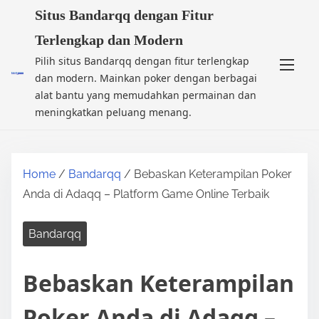
S
Situs Bandarqq dengan Fitur
k
Terlengkap dan Modern
i
Pilih situs Bandarqq dengan fitur terlengkap
p
dan modern. Mainkan poker dengan berbagai
t
alat bantu yang memudahkan permainan dan
o
meningkatkan peluang menang.
c
o
n
Home
/
Bandarqq
/ Bebaskan Keterampilan Poker
t
Anda di Adaqq – Platform Game Online Terbaik
e
n
Bandarqq
t
Bebaskan Keterampilan
Poker Anda di Adaqq –