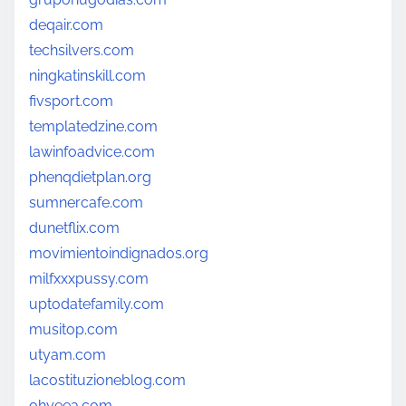
deqair.com
techsilvers.com
ningkatinskill.com
fivsport.com
templatedzine.com
lawinfoadvice.com
phenqdietplan.org
sumnercafe.com
dunetflix.com
movimientoindignados.org
milfxxxpussy.com
uptodatefamily.com
musitop.com
utyam.com
lacostituzioneblog.com
ohyeea.com