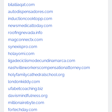
bilalliaqat.com
autodispensadores.com
inductioncooktopp.com
newsmedicaltoday.com
roofingnevada.info
magconnectx.com
synexispro.com
holayomi.com
ligadeciclismodecundinamarca.com
nashvilleworkerscompensationattorney.com
holyfamilycathedralschool.org
londonkiddy.com
ufabetcoaching.biz
davismindfulness.org
millionairebyte.com
fortechday.com