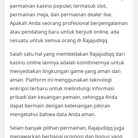
permainan kasino populer, termasuk slot,
permainan meja, dan permainan dealer live.
Apakah Anda seorang profesional berpengalaman
atau pendatang baru untuk berjudi online, ada
sesuatu untuk semua orang di Rajajudiqq.
Salah satu hal yang membedakan Rajajudiqq dari
kasino online lainnya adalah komitmennya untuk
menyediakan lingkungan game yang aman dan
aman. Platform ini menggunakan teknologi
enkripsi terbaru untuk melindungi informasi
pribadi dan keuangan pemain, sehingga Anda
dapat bermain dengan ketenangan pikiran
mengetahui bahwa data Anda aman.
Selain banyak pilihan permainan, Rajajudiqq juga
menawarkan berbagai promosi dan bonus yang