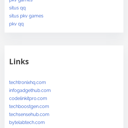
situs qq
situs pkv games
pkv qq
Links
techtronixhq.com
infogadgethub.com
codelinkitpro.com
techboostgen.com
techsensehub.com
bytelabtech.com