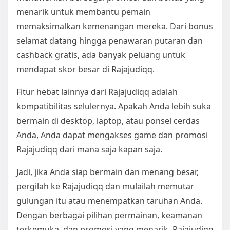
menarik untuk membantu pemain
memaksimalkan kemenangan mereka. Dari bonus
selamat datang hingga penawaran putaran dan
cashback gratis, ada banyak peluang untuk
mendapat skor besar di Rajajudiqq.
Fitur hebat lainnya dari Rajajudiqq adalah
kompatibilitas selulernya. Apakah Anda lebih suka
bermain di desktop, laptop, atau ponsel cerdas
Anda, Anda dapat mengakses game dan promosi
Rajajudiqq dari mana saja kapan saja.
Jadi, jika Anda siap bermain dan menang besar,
pergilah ke Rajajudiqq dan mulailah memutar
gulungan itu atau menempatkan taruhan Anda.
Dengan berbagai pilihan permainan, keamanan
terkemuka, dan promosi yang menarik, Rajajudiqq