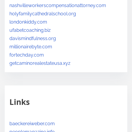
nashvilleworkerscompensationattorney.com
holyfamilycathedralschool.org
londonkiddy.com
ufabetcoaching.biz
davismindfulness.org
millionairebyte.com
fortechday.com
getcaminorealestateusa.xyz
Links
baeckereiweber.com
peoplemagazine.info