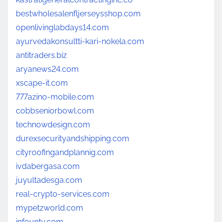
bestwholesalenfljerseysshop.com
openlivinglabdays14.com
ayurvedakonsultti-kari-nokela.com
antitraders.biz
aryanews24.com
xscape-it.com
777azino-mobile.com
cobbseniorbowl.com
technowdesign.com
durexsecurityandshipping.com
cityroofingandplannig.com
ivdabergasa.com
juyultadesga.com
real-crypto-services.com
mypetzworld.com
infounty.com