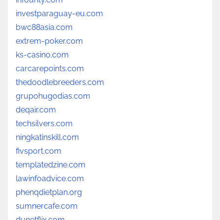
investparaguay-eu.com
bwc88asia.com
extrem-poker.com
ks-casino.com
carcarepoints.com
thedoodlebreeders.com
grupohugodias.com
deqair.com
techsilvers.com
ningkatinskill.com
fivsport.com
templatedzine.com
lawinfoadvice.com
phenqdietplan.org
sumnercafe.com
dunetflix.com