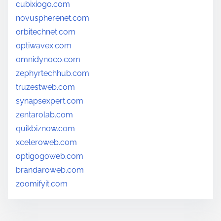
cubixiogo.com
novuspherenet.com
orbitechnet.com
optiwavex.com
omnidynoco.com
zephyrtechhub.com
truzestweb.com
synapsexpert.com
zentarolab.com
quikbiznow.com
xceleroweb.com
optigogoweb.com
brandaroweb.com
zoomifyit.com