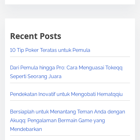
n
e
a
v
Recent Posts
i
g
10 Tip Poker Teratas untuk Pemula
a
Dari Pemula hingga Pro: Cara Menguasai Tokeqq
t
Seperti Seorang Juara
i
Pendekatan Inovatif untuk Mengobati Hematqqiu
o
n
Bersiaplah untuk Menantang Teman Anda dengan
Akuqq: Pengalaman Bermain Game yang
Mendebarkan