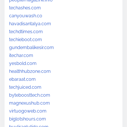
techashes.com
canyouwash.co
havadisantalya.com
techdtimes.com
techieboot.com
gundembalikesir.com
itechar.com
yesbold.com
healthhubzone.com
ebaraat.com
techjuiced.com
byteboosttech.com
magnexushub.com
virtuogoweb.com
biglotshours.com
buyliraglutide.com