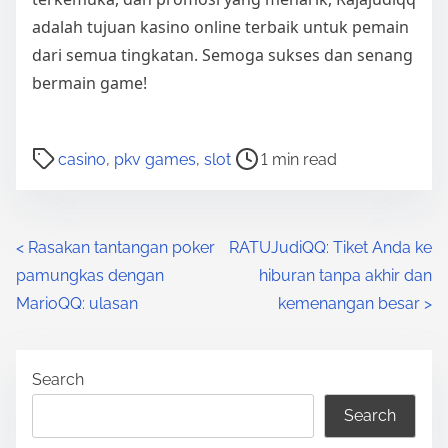
adalah tujuan kasino online terbaik untuk pemain
dari semua tingkatan. Semoga sukses dan senang
bermain game!
P
casino
,
pkv games
,
slot
1 min read
o
s
t
P
<
Rasakan tantangan poker
RATUJudiQQ: Tiket Anda ke
r
pamungkas dengan
hiburan tanpa akhir dan
o
e
MarioQQ: ulasan
kemenangan besar
>
a
s
d
t
t
Search
s
i
Search
m