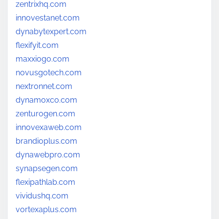
zentrixhq.com
innovestanet.com
dynabytexpert.com
flexifyit.com
maxxiogo.com
novusgotech.com
nextronnet.com
dynamoxco.com
zenturogen.com
innovexaweb.com
brandioplus.com
dynawebpro.com
synapsegen.com
flexipathlab.com
vividushq.com
vortexaplus.com