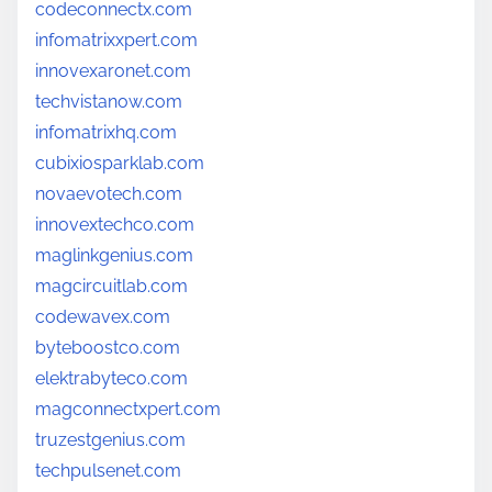
codeconnectx.com
infomatrixxpert.com
innovexaronet.com
techvistanow.com
infomatrixhq.com
cubixiosparklab.com
novaevotech.com
innovextechco.com
maglinkgenius.com
magcircuitlab.com
codewavex.com
byteboostco.com
elektrabyteco.com
magconnectxpert.com
truzestgenius.com
techpulsenet.com