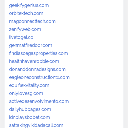
geekifygenius.com
orbitextech.com
magconnecttech.com
zenifyweb.com
livetogel.co
genmatfiredoor.com
findlascegasproperties.com
healthhavenrobbie.com
donanddonnadesigns.com
eagleoneconstructiontx.com
equiflexvitality.com
onlylovesg.com
activedesenvolvimento.com
dailyhubpages.com
idnplaysbobet.com
sattakingvikidadacall.com