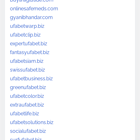
onlinesafemeds.com
gyanibhandar.com
ufabetwarp.biz
ufabetclip.biz
expertufabet.biz
fantasyufabet.biz
ufabetsiam.biz
swissufabet.biz
ufabetbusiness.biz
greenufabet.biz
ufabetcolor.biz
extraufabet.biz
ufabetlife.biz
ufabetsolutions.biz
socialufabet.biz
surfufabet.biz