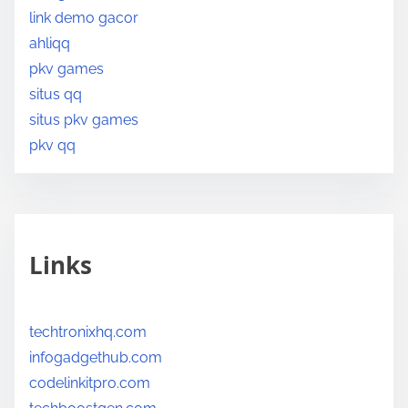
link demo gacor
ahliqq
pkv games
situs qq
situs pkv games
pkv qq
Links
techtronixhq.com
infogadgethub.com
codelinkitpro.com