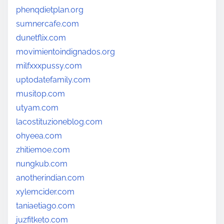
phenqdietplan.org
sumnercafe.com
dunetflix.com
movimientoindignados.org
milfxxxpussy.com
uptodatefamily.com
musitop.com
utyam.com
lacostituzioneblog.com
ohyeea.com
zhitiemoe.com
nungkub.com
anotherindian.com
xylemcider.com
taniaetiago.com
juzfitketo.com