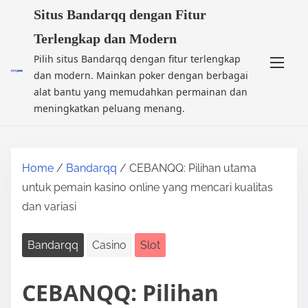
S
Situs Bandarqq dengan Fitur
k
Terlengkap dan Modern
i
Pilih situs Bandarqq dengan fitur terlengkap
p
dan modern. Mainkan poker dengan berbagai
t
alat bantu yang memudahkan permainan dan
o
meningkatkan peluang menang.
c
o
n
Home
/
Bandarqq
/ CEBANQQ: Pilihan utama
t
untuk pemain kasino online yang mencari kualitas
e
dan variasi
n
t
Bandarqq
Casino
Slot
CEBANQQ: Pilihan