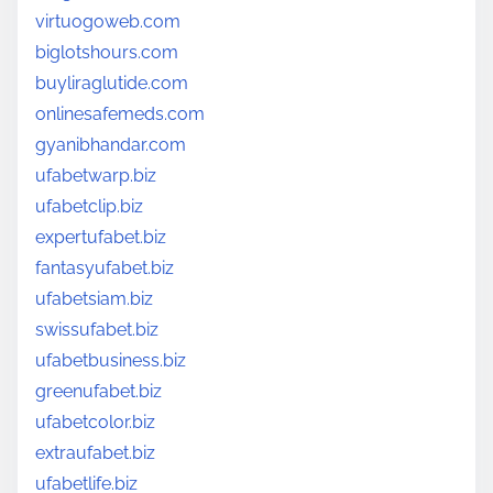
virtuogoweb.com
biglotshours.com
buyliraglutide.com
onlinesafemeds.com
gyanibhandar.com
ufabetwarp.biz
ufabetclip.biz
expertufabet.biz
fantasyufabet.biz
ufabetsiam.biz
swissufabet.biz
ufabetbusiness.biz
greenufabet.biz
ufabetcolor.biz
extraufabet.biz
ufabetlife.biz