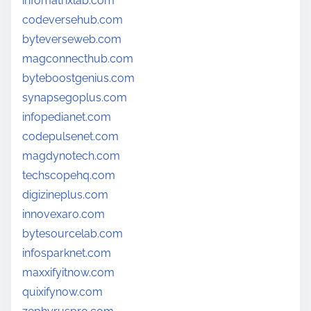
infomatrixlab.com
codeversehub.com
byteverseweb.com
magconnecthub.com
byteboostgenius.com
synapsegoplus.com
infopedianet.com
codepulsenet.com
magdynotech.com
techscopehq.com
digizineplus.com
innovexaro.com
bytesourcelab.com
infosparknet.com
maxxifyitnow.com
quixifynow.com