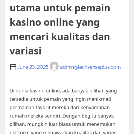
utama untuk pemain
kasino online yang
mencari kualitas dan
variasi
June 23, 2025
admin@techsenseplus.com
Di dunia kasino online, ada banyak pilihan yang
tersedia untuk pemain yang ingin menikmati
permainan favorit mereka dari kenyamanan
rumah mereka sendiri. Dengan begitu banyak
pilihan, mungkin luar biasa untuk menemukan
platform yang menawarkan kualitas dan variasi.