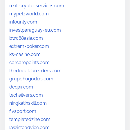
real-crypto-services.com
mypetzworld.com
infounty.com
investparaguay-eu.com
bwc88asia.com
extrem-poker.com
ks-casino.com
carcarepoints.com
thedoodlebreeders.com
grupohugodias.com
deqair.com
techsilvers.com
ningkatinskill.com
fivsport.com
templatedzine.com
lawinfoadvice.com