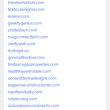
trendsensehub.com
ticktockenigma.com
eulerxr.com
geekifygenius.com
orbitextech.com
magconnecttech.com
zenifyweb.com
livetogel.co
genmatfiredoor.com
findlascegasproperties.com
healthhavenrobbie.com
donanddonnadesigns.com
eagleoneconstructiontx.com
equiflexvitality.com
onlylovesg.com
activedesenvolvimento.com