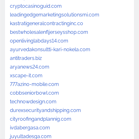
cryptocasinoguid.com
leadingedgemarketingsolutionsmi.com
kastratigeneralcontractinginc.co
bestwholesalenfljerseysshop.com
openlivinglabdays14.com
ayurvedakonsultti-kari-nokela.com
antitraders.biz
aryanews24.com
xscape-it.com
777azino-mobile.com
cobbseniorbowl.com
technowdesign.com
durexsecurityandshipping.com
cityroofingandplannig.com
ivdabergasa.com
juyultadesga.com