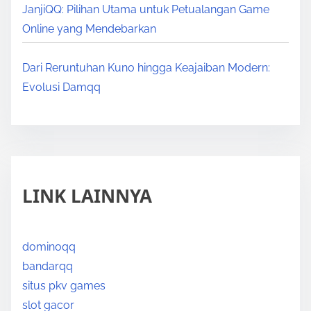
JanjiQQ: Pilihan Utama untuk Petualangan Game
Online yang Mendebarkan
Dari Reruntuhan Kuno hingga Keajaiban Modern:
Evolusi Damqq
LINK LAINNYA
dominoqq
bandarqq
situs pkv games
slot gacor