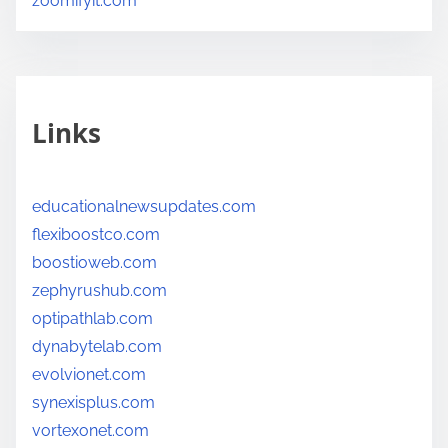
zoomifyit.com
Links
educationalnewsupdates.com
flexiboostco.com
boostioweb.com
zephyrushub.com
optipathlab.com
dynabytelab.com
evolvionet.com
synexisplus.com
vortexonet.com