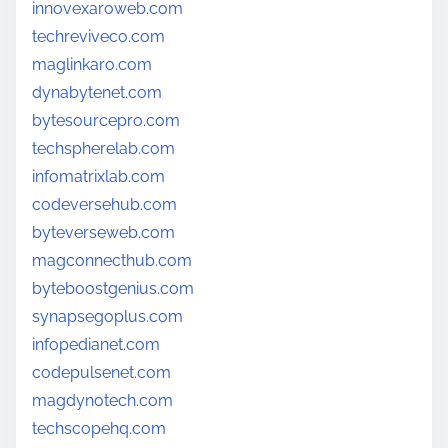
innovexaroweb.com
techreviveco.com
maglinkaro.com
dynabytenet.com
bytesourcepro.com
techspherelab.com
infomatrixlab.com
codeversehub.com
byteverseweb.com
magconnecthub.com
byteboostgenius.com
synapsegoplus.com
infopedianet.com
codepulsenet.com
magdynotech.com
techscopehq.com