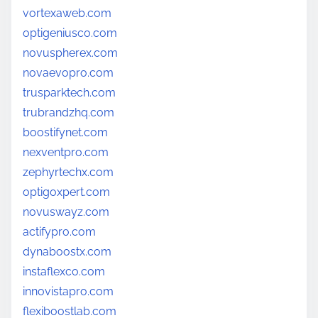
vortexaweb.com
optigeniusco.com
novuspherex.com
novaevopro.com
trusparktech.com
trubrandzhq.com
boostifynet.com
nexventpro.com
zephyrtechx.com
optigoxpert.com
novuswayz.com
actifypro.com
dynaboostx.com
instaflexco.com
innovistapro.com
flexiboostlab.com