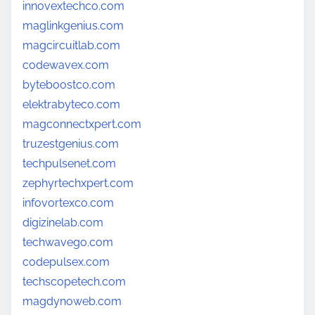
innovextechco.com
maglinkgenius.com
magcircuitlab.com
codewavex.com
byteboostco.com
elektrabyteco.com
magconnectxpert.com
truzestgenius.com
techpulsenet.com
zephyrtechxpert.com
infovortexco.com
digizinelab.com
techwavego.com
codepulsex.com
techscopetech.com
magdynoweb.com