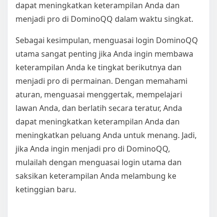
dapat meningkatkan keterampilan Anda dan
menjadi pro di DominoQQ dalam waktu singkat.
Sebagai kesimpulan, menguasai login DominoQQ
utama sangat penting jika Anda ingin membawa
keterampilan Anda ke tingkat berikutnya dan
menjadi pro di permainan. Dengan memahami
aturan, menguasai menggertak, mempelajari
lawan Anda, dan berlatih secara teratur, Anda
dapat meningkatkan keterampilan Anda dan
meningkatkan peluang Anda untuk menang. Jadi,
jika Anda ingin menjadi pro di DominoQQ,
mulailah dengan menguasai login utama dan
saksikan keterampilan Anda melambung ke
ketinggian baru.