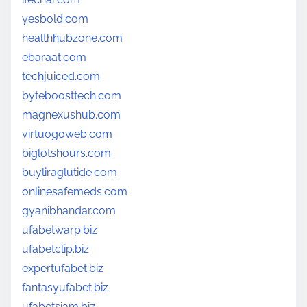
yesbold.com
healthhubzone.com
ebaraat.com
techjuiced.com
byteboosttech.com
magnexushub.com
virtuogoweb.com
biglotshours.com
buyliraglutide.com
onlinesafemeds.com
gyanibhandar.com
ufabetwarp.biz
ufabetclip.biz
expertufabet.biz
fantasyufabet.biz
ufabetsiam.biz