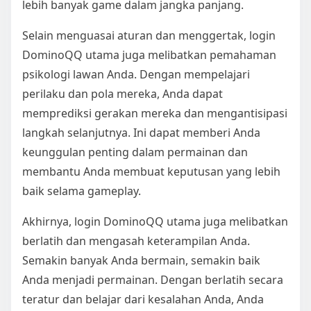
lebih banyak game dalam jangka panjang.
Selain menguasai aturan dan menggertak, login
DominoQQ utama juga melibatkan pemahaman
psikologi lawan Anda. Dengan mempelajari
perilaku dan pola mereka, Anda dapat
memprediksi gerakan mereka dan mengantisipasi
langkah selanjutnya. Ini dapat memberi Anda
keunggulan penting dalam permainan dan
membantu Anda membuat keputusan yang lebih
baik selama gameplay.
Akhirnya, login DominoQQ utama juga melibatkan
berlatih dan mengasah keterampilan Anda.
Semakin banyak Anda bermain, semakin baik
Anda menjadi permainan. Dengan berlatih secara
teratur dan belajar dari kesalahan Anda, Anda