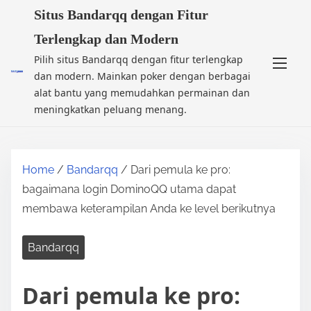
S
Situs Bandarqq dengan Fitur
k
Terlengkap dan Modern
i
Pilih situs Bandarqq dengan fitur terlengkap
p
dan modern. Mainkan poker dengan berbagai
t
alat bantu yang memudahkan permainan dan
o
meningkatkan peluang menang.
c
o
n
Home
/
Bandarqq
/ Dari pemula ke pro:
t
bagaimana login DominoQQ utama dapat
e
membawa keterampilan Anda ke level berikutnya
n
t
Bandarqq
Dari pemula ke pro: