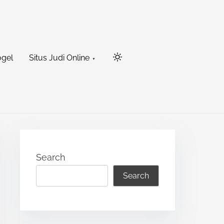
ogel
Situs Judi Online
Search
Search