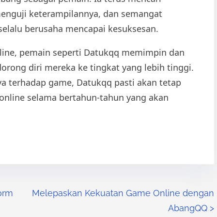
enguji keterampilannya, dan semangat
elalu berusaha mencapai kesuksesan.
line, pemain seperti Datukqq memimpin dan
rong diri mereka ke tingkat yang lebih tinggi.
ya terhadap game, Datukqq pasti akan tetap
 online selama bertahun-tahun yang akan
orm
Melepaskan Kekuatan Game Online dengan
AbangQQ
>