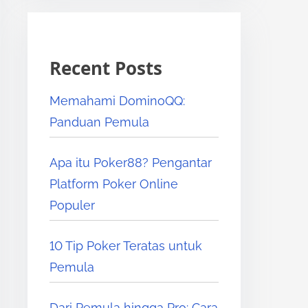
Recent Posts
Memahami DominoQQ:
Panduan Pemula
Apa itu Poker88? Pengantar
Platform Poker Online
Populer
10 Tip Poker Teratas untuk
Pemula
Dari Pemula hingga Pro: Cara