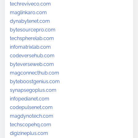
techreviveco.com
maglinkaro.com
dynabytenet.com
bytesourcepro.com
techspherelab.com
infomatrixlab.com
codeversehub.com
byteverseweb.com
magconnecthub.com
byteboostgenius.com
synapsegoplus.com
infopedianet.com
codepulsenet.com
magdynotech.com
techscopehq.com
digizineplus.com