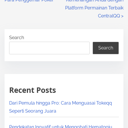
o
e
Platform Permainan Terbaik
a
s
CentralQQ
>
d
t
t
s
i
Search
m
Search
n
e
a
v
i
Recent Posts
g
Dari Pemula hingga Pro: Cara Menguasai Tokeqq
a
Seperti Seorang Juara
t
Pendekatan Inovatif untuk Mengobati Hematqqiu