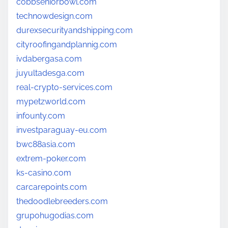
cobbseniorbowl.com
technowdesign.com
durexsecurityandshipping.com
cityroofingandplannig.com
ivdabergasa.com
juyultadesga.com
real-crypto-services.com
mypetzworld.com
infounty.com
investparaguay-eu.com
bwc88asia.com
extrem-poker.com
ks-casino.com
carcarepoints.com
thedoodlebreeders.com
grupohugodias.com