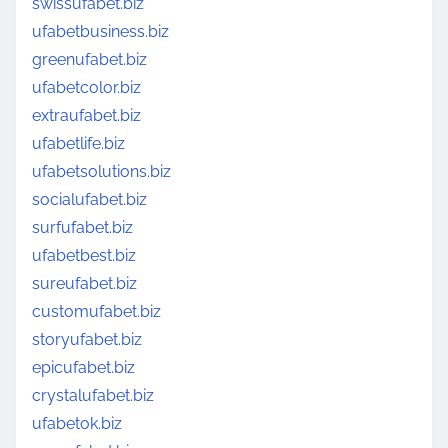
swissufabet.biz
ufabetbusiness.biz
greenufabet.biz
ufabetcolor.biz
extraufabet.biz
ufabetlife.biz
ufabetsolutions.biz
socialufabet.biz
surfufabet.biz
ufabetbest.biz
sureufabet.biz
customufabet.biz
storyufabet.biz
epicufabet.biz
crystalufabet.biz
ufabetok.biz