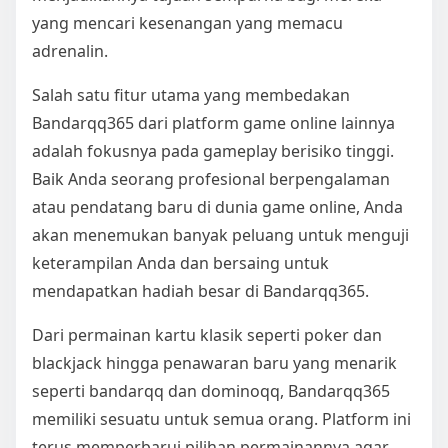
yang mencari kesenangan yang memacu
adrenalin.
Salah satu fitur utama yang membedakan
Bandarqq365 dari platform game online lainnya
adalah fokusnya pada gameplay berisiko tinggi.
Baik Anda seorang profesional berpengalaman
atau pendatang baru di dunia game online, Anda
akan menemukan banyak peluang untuk menguji
keterampilan Anda dan bersaing untuk
mendapatkan hadiah besar di Bandarqq365.
Dari permainan kartu klasik seperti poker dan
blackjack hingga penawaran baru yang menarik
seperti bandarqq dan dominoqq, Bandarqq365
memiliki sesuatu untuk semua orang. Platform ini
terus memperbarui pilihan permainannya agar