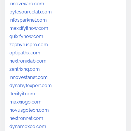
innovexaro.com
bytesourcelab.com
infosparknet.com
maxxifyitnow.com
quixifynow.com
zephyruspro.com
optipathx.com
nextronixlab.com
zentrixhq.com
innovestanet.com
dynabytexpert.com
flexifyit.com
maxxiogo.com
novusgotech.com
nextronnet.com
dynamoxco.com