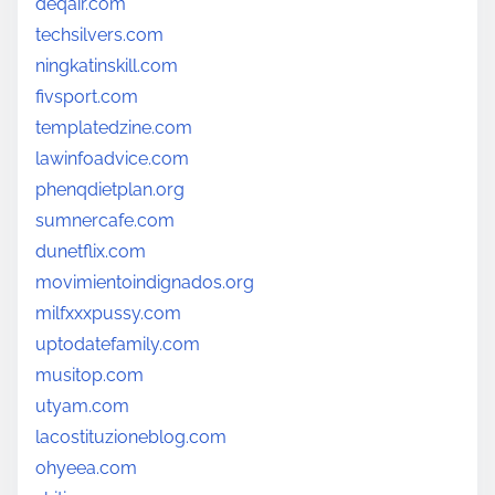
deqair.com
techsilvers.com
ningkatinskill.com
fivsport.com
templatedzine.com
lawinfoadvice.com
phenqdietplan.org
sumnercafe.com
dunetflix.com
movimientoindignados.org
milfxxxpussy.com
uptodatefamily.com
musitop.com
utyam.com
lacostituzioneblog.com
ohyeea.com