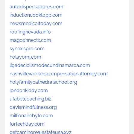
autodispensadores.com
inductioncooktopp.com
newsmedicaltoday.com
roofingnevada.info
magconnectx.com
synexispro.com
holayomi.com
ligadeciclismodecundinamarca.com
nashvilleworkerscompensationattorney.com
holyfamilycathedralschool.org
londonkiddy.com
ufabetcoaching.biz
davismindfulness.org
millionairebyte.com
fortechday.com
getcaminorealestateusa.xyz