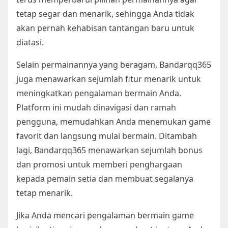
tetap segar dan menarik, sehingga Anda tidak
akan pernah kehabisan tantangan baru untuk
diatasi.
Selain permainannya yang beragam, Bandarqq365
juga menawarkan sejumlah fitur menarik untuk
meningkatkan pengalaman bermain Anda.
Platform ini mudah dinavigasi dan ramah
pengguna, memudahkan Anda menemukan game
favorit dan langsung mulai bermain. Ditambah
lagi, Bandarqq365 menawarkan sejumlah bonus
dan promosi untuk memberi penghargaan
kepada pemain setia dan membuat segalanya
tetap menarik.
Jika Anda mencari pengalaman bermain game