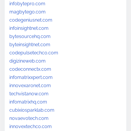
infobytepro.com
magbytego.com
codegeniusnet.com
infoinsightnet.com
bytesourcehq.com
byteinsightnet.com
codepulsetechco.com
digizineweb.com
codeconnectx.com
infomatrixxpert.com
innovexaronet.com
techvistanow.com
infomatrixhq.com
cubixiosparklab.com
novaevotech.com
innovextechco.com