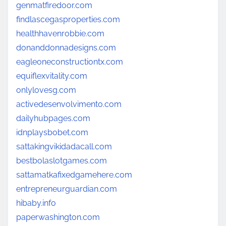
genmatfiredoor.com
findlascegasproperties.com
healthhavenrobbie.com
donanddonnadesigns.com
eagleoneconstructiontx.com
equiflexvitality.com
onlylovesg.com
activedesenvolvimento.com
dailyhubpages.com
idnplaysbobet.com
sattakingvikidadacall.com
bestbolaslotgames.com
sattamatkafixedgamehere.com
entrepreneurguardian.com
hibaby.info
paperwashington.com