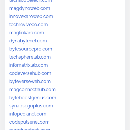
techscopetech.com
magdynoweb.com
innovexaroweb.com
techreviveco.com
maglinkaro.com
dynabytenet.com
bytesourcepro.com
techspherelab.com
infomatrixlab.com
codeversehub.com
byteverseweb.com
magconnecthub.com
byteboostgenius.com
synapsegoplus.com
infopedianet.com
codepulsenet.com