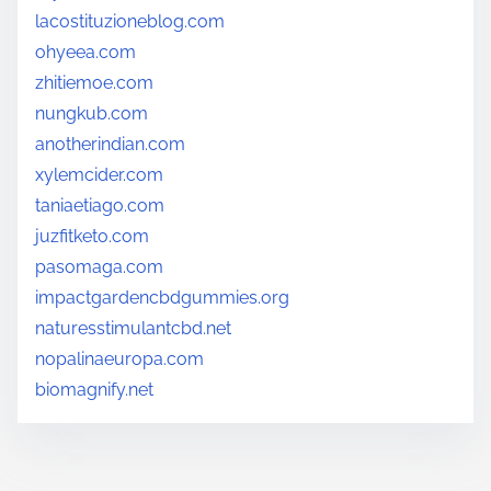
lacostituzioneblog.com
ohyeea.com
zhitiemoe.com
nungkub.com
anotherindian.com
xylemcider.com
taniaetiago.com
juzfitketo.com
pasomaga.com
impactgardencbdgummies.org
naturesstimulantcbd.net
nopalinaeuropa.com
biomagnify.net