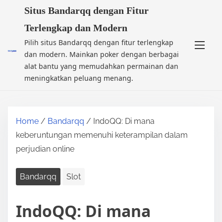
S
Situs Bandarqq dengan Fitur
k
Terlengkap dan Modern
i
Pilih situs Bandarqq dengan fitur terlengkap
p
dan modern. Mainkan poker dengan berbagai
t
alat bantu yang memudahkan permainan dan
o
meningkatkan peluang menang.
c
o
n
Home
/
Bandarqq
/ IndoQQ: Di mana
t
keberuntungan memenuhi keterampilan dalam
e
perjudian online
n
t
Bandarqq
Slot
IndoQQ: Di mana