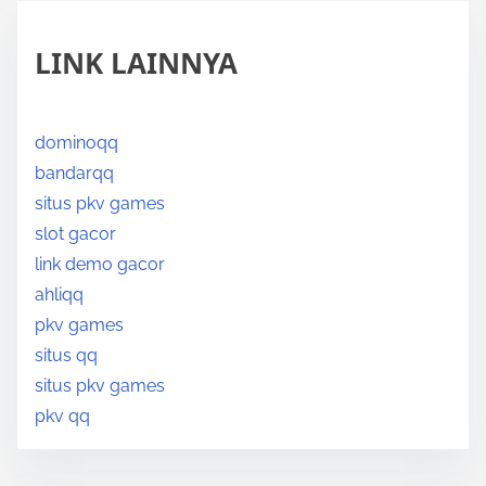
LINK LAINNYA
dominoqq
bandarqq
situs pkv games
slot gacor
link demo gacor
ahliqq
pkv games
situs qq
situs pkv games
pkv qq