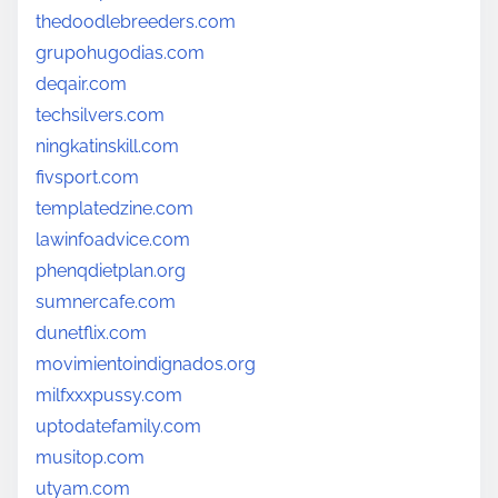
thedoodlebreeders.com
grupohugodias.com
deqair.com
techsilvers.com
ningkatinskill.com
fivsport.com
templatedzine.com
lawinfoadvice.com
phenqdietplan.org
sumnercafe.com
dunetflix.com
movimientoindignados.org
milfxxxpussy.com
uptodatefamily.com
musitop.com
utyam.com