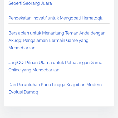
a
Seperti Seorang Juara
t
Pendekatan Inovatif untuk Mengobati Hematqqiu
i
o
Bersiaplah untuk Menantang Teman Anda dengan
n
Akuqq: Pengalaman Bermain Game yang
Mendebarkan
JanjiQQ: Pilihan Utama untuk Petualangan Game
Online yang Mendebarkan
Dari Reruntuhan Kuno hingga Keajaiban Modern:
Evolusi Damqq