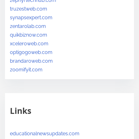
zephyrtechhub.com
truzestweb.com
synapsexpert.com
zentarolab.com
quikbiznow.com
xceleroweb.com
optigogoweb.com
brandaroweb.com
zoomifyit.com
Links
educationalnewsupdates.com