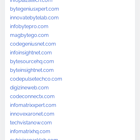
infoplazatech.com
bytegeniusxpert.com
innovatebytelab.com
infobytepro.com
magbytego.com
codegeniusnet.com
infoinsightnet.com
bytesourcehq.com
byteinsightnet.com
codepulsetechco.com
digizineweb.com
codeconnectx.com
infomatrixxpert.com
innovexaronet.com
techvistanow.com
infomatrixhq.com