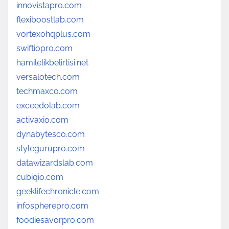
innovistapro.com
flexiboostlab.com
vortexohqplus.com
swiftiopro.com
hamilelikbelirtisi.net
versalotech.com
techmaxco.com
exceedolab.com
activaxio.com
dynabytesco.com
stylegurupro.com
datawizardslab.com
cubiqio.com
geeklifechronicle.com
infospherepro.com
foodiesavorpro.com