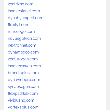
zentrixhq.com
innovestanet.com
dynabytexpert.com
flexifyit.com
maxxiogo.com
novusgotech.com
nextronnet.com
dynamoxco.com
zenturogen.com
innovexaweb.com
brandioplus.com
dynawebpro.com
synapsegen.com
flexipathlab.com
vividushq.com
vortexaplus.com