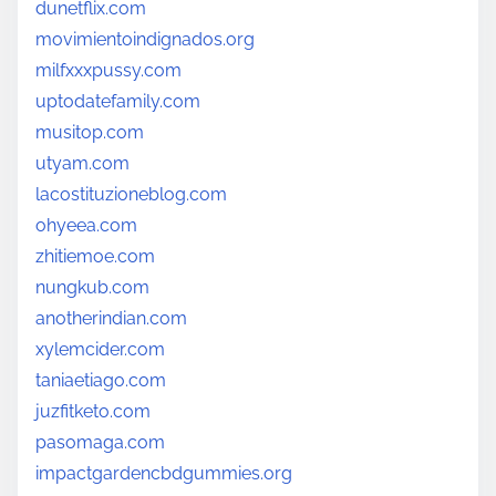
dunetflix.com
movimientoindignados.org
milfxxxpussy.com
uptodatefamily.com
musitop.com
utyam.com
lacostituzioneblog.com
ohyeea.com
zhitiemoe.com
nungkub.com
anotherindian.com
xylemcider.com
taniaetiago.com
juzfitketo.com
pasomaga.com
impactgardencbdgummies.org