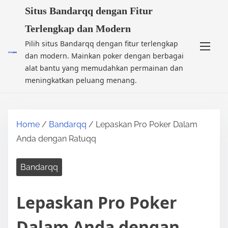
S
Situs Bandarqq dengan Fitur
k
Terlengkap dan Modern
i
Pilih situs Bandarqq dengan fitur terlengkap
p
dan modern. Mainkan poker dengan berbagai
t
alat bantu yang memudahkan permainan dan
o
meningkatkan peluang menang.
c
o
n
Home
/
Bandarqq
/ Lepaskan Pro Poker Dalam
t
Anda dengan Ratuqq
e
n
Bandarqq
t
Lepaskan Pro Poker
Dalam Anda dengan