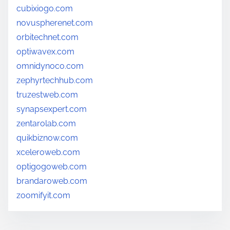
cubixiogo.com
novuspherenet.com
orbitechnet.com
optiwavex.com
omnidynoco.com
zephyrtechhub.com
truzestweb.com
synapsexpert.com
zentarolab.com
quikbiznow.com
xceleroweb.com
optigogoweb.com
brandaroweb.com
zoomifyit.com