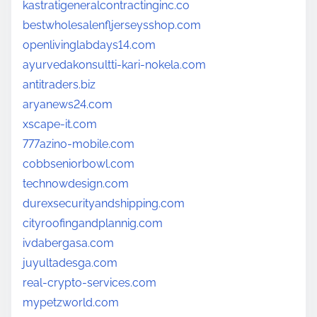
kastratigeneralcontractinginc.co
bestwholesalenfljerseysshop.com
openlivinglabdays14.com
ayurvedakonsultti-kari-nokela.com
antitraders.biz
aryanews24.com
xscape-it.com
777azino-mobile.com
cobbseniorbowl.com
technowdesign.com
durexsecurityandshipping.com
cityroofingandplannig.com
ivdabergasa.com
juyultadesga.com
real-crypto-services.com
mypetzworld.com