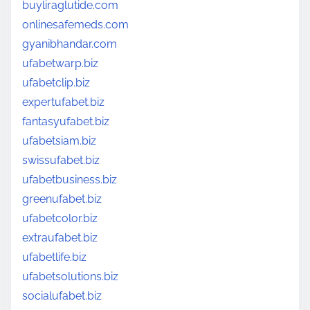
buyliraglutide.com
onlinesafemeds.com
gyanibhandar.com
ufabetwarp.biz
ufabetclip.biz
expertufabet.biz
fantasyufabet.biz
ufabetsiam.biz
swissufabet.biz
ufabetbusiness.biz
greenufabet.biz
ufabetcolor.biz
extraufabet.biz
ufabetlife.biz
ufabetsolutions.biz
socialufabet.biz