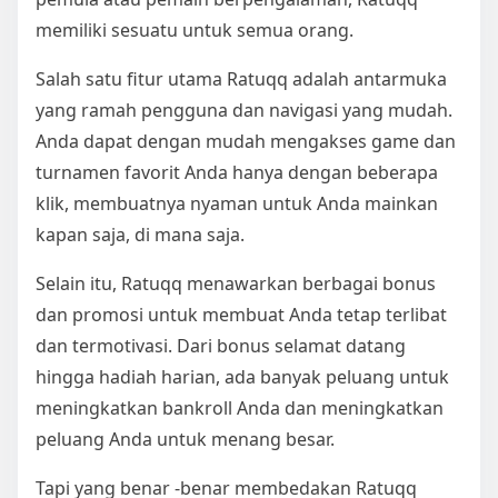
memiliki sesuatu untuk semua orang.
Salah satu fitur utama Ratuqq adalah antarmuka
yang ramah pengguna dan navigasi yang mudah.
Anda dapat dengan mudah mengakses game dan
turnamen favorit Anda hanya dengan beberapa
klik, membuatnya nyaman untuk Anda mainkan
kapan saja, di mana saja.
Selain itu, Ratuqq menawarkan berbagai bonus
dan promosi untuk membuat Anda tetap terlibat
dan termotivasi. Dari bonus selamat datang
hingga hadiah harian, ada banyak peluang untuk
meningkatkan bankroll Anda dan meningkatkan
peluang Anda untuk menang besar.
Tapi yang benar -benar membedakan Ratuqq