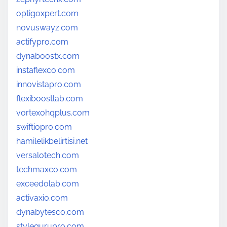
optigoxpert.com
novuswayz.com
actifypro.com
dynaboostx.com
instaflexco.com
innovistapro.com
flexiboostlab.com
vortexohqplus.com
swiftiopro.com
hamilelikbelirtisi.net
versalotech.com
techmaxco.com
exceedolab.com
activaxio.com
dynabytesco.com
stylegurupro.com