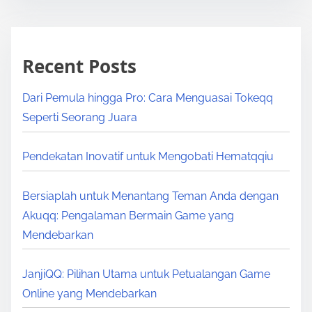
v
i
Recent Posts
g
Dari Pemula hingga Pro: Cara Menguasai Tokeqq
a
Seperti Seorang Juara
t
Pendekatan Inovatif untuk Mengobati Hematqqiu
i
o
Bersiaplah untuk Menantang Teman Anda dengan
n
Akuqq: Pengalaman Bermain Game yang
Mendebarkan
JanjiQQ: Pilihan Utama untuk Petualangan Game
Online yang Mendebarkan