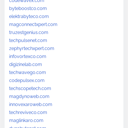
codewavex.com
byteboostco.com
elektrabyteco.com
magconnectxpert.com
truzestgenius.com
techpulsenet.com
zephyrtechxpert.com
infovortexco.com
digizinelab.com
techwavego.com
codepulsex.com
techscopetech.com
magdynoweb.com
innovexaroweb.com
techreviveco.com
maglinkaro.com