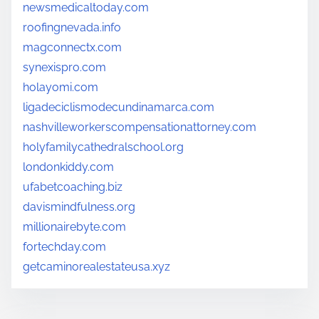
newsmedicaltoday.com
roofingnevada.info
magconnectx.com
synexispro.com
holayomi.com
ligadeciclismodecundinamarca.com
nashvilleworkerscompensationattorney.com
holyfamilycathedralschool.org
londonkiddy.com
ufabetcoaching.biz
davismindfulness.org
millionairebyte.com
fortechday.com
getcaminorealestateusa.xyz