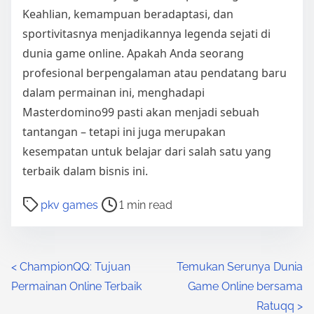
Keahlian, kemampuan beradaptasi, dan
sportivitasnya menjadikannya legenda sejati di
dunia game online. Apakah Anda seorang
profesional berpengalaman atau pendatang baru
dalam permainan ini, menghadapi
Masterdomino99 pasti akan menjadi sebuah
tantangan – tetapi ini juga merupakan
kesempatan untuk belajar dari salah satu yang
terbaik dalam bisnis ini.
P
pkv games
1 min read
o
s
t
P
<
ChampionQQ: Tujuan
Temukan Serunya Dunia
r
Permainan Online Terbaik
Game Online bersama
o
e
Ratuqq
>