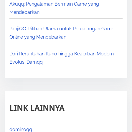
o
Akuqq: Pengalaman Bermain Game yang
n
Mendebarkan
JanjiQQ: Pilihan Utama untuk Petualangan Game
Online yang Mendebarkan
Dari Reruntuhan Kuno hingga Keajaiban Modern:
Evolusi Damqq
LINK LAINNYA
dominoqq