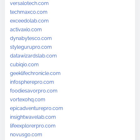
versalotech.com
techmaxco.com
exceedolab.com
activaxio.com
dynabytesco.com
stylegurupro.com
datawizardslab.com
cubiqio.com
geeklifechronicle.com
infospherepro.com
foodiesavorpro.com
vortexohq.com
epicadventurepro.com
insightwavelab.com
lifeexplorerpro.com
novusgo.com