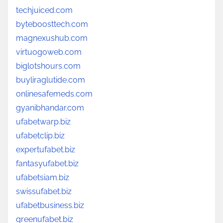
techjuiced.com
byteboosttech.com
magnexushub.com
virtuogoweb.com
biglotshours.com
buyliraglutide.com
onlinesafemeds.com
gyanibhandar.com
ufabetwarp.biz
ufabetclip.biz
expertufabet.biz
fantasyufabet.biz
ufabetsiam.biz
swissufabet.biz
ufabetbusiness.biz
greenufabet.biz