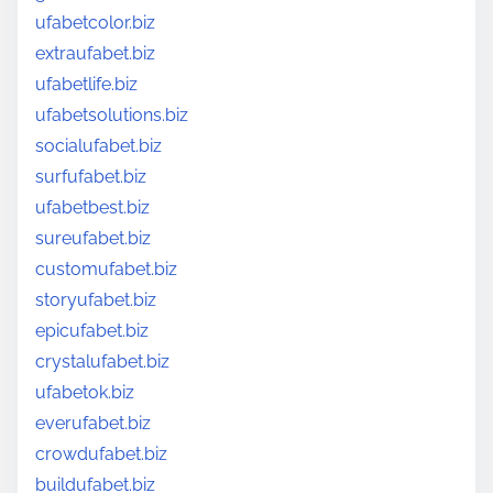
ufabetcolor.biz
extraufabet.biz
ufabetlife.biz
ufabetsolutions.biz
socialufabet.biz
surfufabet.biz
ufabetbest.biz
sureufabet.biz
customufabet.biz
storyufabet.biz
epicufabet.biz
crystalufabet.biz
ufabetok.biz
everufabet.biz
crowdufabet.biz
buildufabet.biz