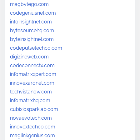
magbytego.com
codegeniusnet.com
infoinsightnet.com
bytesourcehq.com
byteinsightnet.com
codepulsetechco.com
digizineweb.com
codeconnectx.com
infomatrixxpert.com
innovexaronet.com
techvistanow.com
infomatrixhq.com
cubixiosparklab.com
novaevotech.com
innovextechco.com
maglinkgenius.com