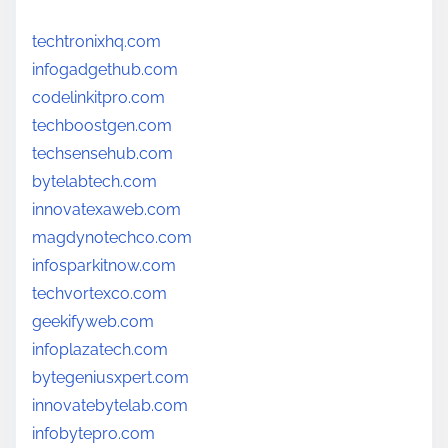
techtronixhq.com
infogadgethub.com
codelinkitpro.com
techboostgen.com
techsensehub.com
bytelabtech.com
innovatexaweb.com
magdynotechco.com
infosparkitnow.com
techvortexco.com
geekifyweb.com
infoplazatech.com
bytegeniusxpert.com
innovatebytelab.com
infobytepro.com