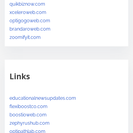
quikbiznow.com
xceleroweb.com
optigogoweb.com
brandaroweb.com
zoomifyit.com
Links
educationalnewsupdates.com
flexiboostco.com
boostioweb.com
zephyrushub.com
optipathlab.com