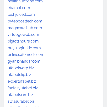
healthhubzone.com
ebaraat.com
techjuiced.com
byteboosttech.com
magnexushub.com
virtuogoweb.com
biglotshours.com
buyliraglutide.com
onlinesafemeds.com
gyanibhandar.com
ufabetwarp.biz
ufabetclip.biz
expertufabet.biz
fantasyufabet.biz
ufabetsiam.biz
swissufabet.biz