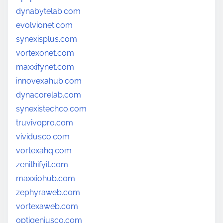
dynabytelab.com
evolvionet.com
synexisplus.com
vortexonet.com
maxxifynet.com
innovexahub.com
dynacorelab.com
synexistechco.com
truvivopro.com
vividusco.com
vortexahq.com
zenithifyit.com
maxxiohub.com
zephyraweb.com
vortexaweb.com
optigeniusco.com