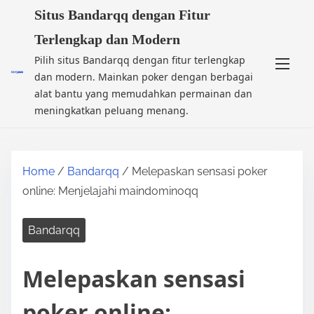
S
Situs Bandarqq dengan Fitur
k
Terlengkap dan Modern
i
Pilih situs Bandarqq dengan fitur terlengkap
p
dan modern. Mainkan poker dengan berbagai
t
alat bantu yang memudahkan permainan dan
o
meningkatkan peluang menang.
c
o
n
Home
/
Bandarqq
/ Melepaskan sensasi poker
t
online: Menjelajahi maindominoqq
e
n
Bandarqq
t
Melepaskan sensasi
poker online: