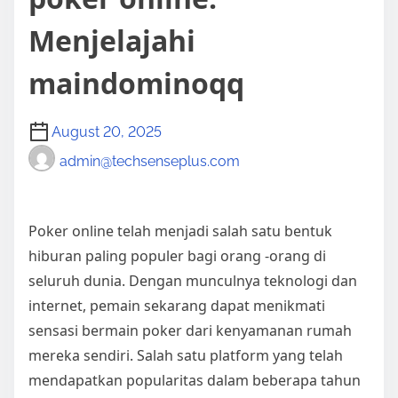
Menjelajahi
maindominoqq
August 20, 2025
admin@techsenseplus.com
Poker online telah menjadi salah satu bentuk
hiburan paling populer bagi orang -orang di
seluruh dunia. Dengan munculnya teknologi dan
internet, pemain sekarang dapat menikmati
sensasi bermain poker dari kenyamanan rumah
mereka sendiri. Salah satu platform yang telah
mendapatkan popularitas dalam beberapa tahun