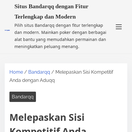
S
Situs Bandarqq dengan Fitur
k
Terlengkap dan Modern
i
Pilih situs Bandarqq dengan fitur terlengkap
p
dan modern. Mainkan poker dengan berbagai
t
alat bantu yang memudahkan permainan dan
o
meningkatkan peluang menang.
c
o
n
Home
/
Bandarqq
/ Melepaskan Sisi Kompetitif
t
Anda dengan Aduqq
e
n
Bandarqq
t
Melepaskan Sisi
Kompetitif Anda