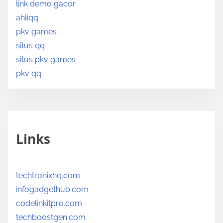
link demo gacor
ahliqq
pkv games
situs qq
situs pkv games
pkv qq
Links
techtronixhq.com
infogadgethub.com
codelinkitpro.com
techboostgen.com