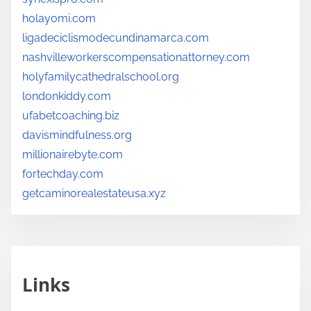
holayomi.com
ligadeciclismodecundinamarca.com
nashvilleworkerscompensationattorney.com
holyfamilycathedralschool.org
londonkiddy.com
ufabetcoaching.biz
davismindfulness.org
millionairebyte.com
fortechday.com
getcaminorealestateusa.xyz
Links