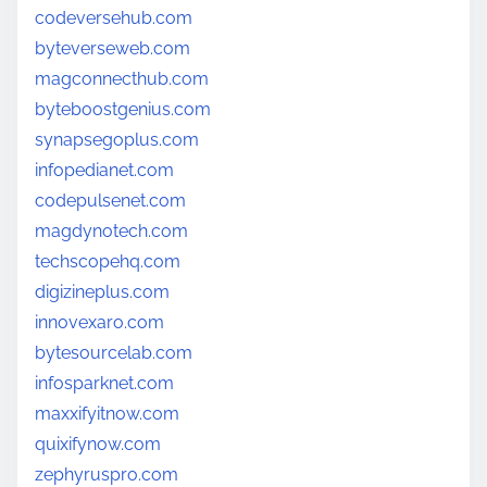
codeversehub.com
byteverseweb.com
magconnecthub.com
byteboostgenius.com
synapsegoplus.com
infopedianet.com
codepulsenet.com
magdynotech.com
techscopehq.com
digizineplus.com
innovexaro.com
bytesourcelab.com
infosparknet.com
maxxifyitnow.com
quixifynow.com
zephyruspro.com