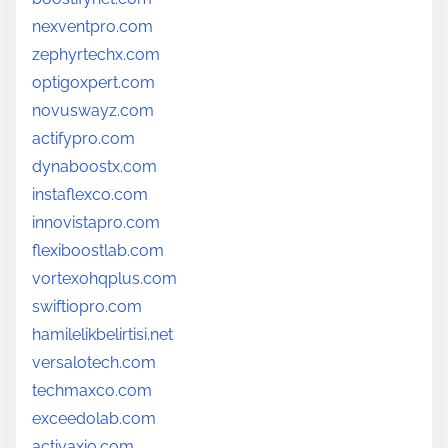
nexventpro.com
zephyrtechx.com
optigoxpert.com
novuswayz.com
actifypro.com
dynaboostx.com
instaflexco.com
innovistapro.com
flexiboostlab.com
vortexohqplus.com
swiftiopro.com
hamilelikbelirtisi.net
versalotech.com
techmaxco.com
exceedolab.com
activaxio.com