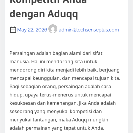
dengan Aduqq
May 22, 2026
admin@techsenseplus.com
Persaingan adalah bagian alami dari sifat
manusia. Hal ini mendorong kita untuk
mendorong diri kita menjadi lebih baik, berjuang
mencapai keunggulan, dan mencapai tujuan kita.
Bagi sebagian orang, persaingan adalah cara
hidup, upaya terus-menerus untuk mencapai
kesuksesan dan kemenangan. Jika Anda adalah
seseorang yang menyukai kompetisi dan
menyukai tantangan, maka Aduqq mungkin
adalah permainan yang tepat untuk Anda.