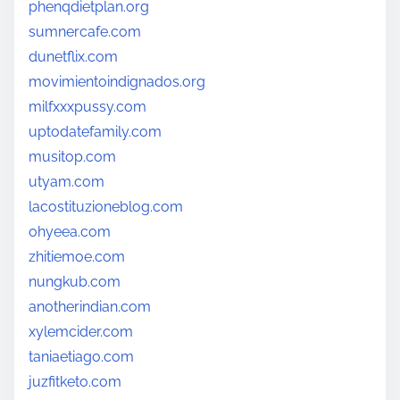
phenqdietplan.org
sumnercafe.com
dunetflix.com
movimientoindignados.org
milfxxxpussy.com
uptodatefamily.com
musitop.com
utyam.com
lacostituzioneblog.com
ohyeea.com
zhitiemoe.com
nungkub.com
anotherindian.com
xylemcider.com
taniaetiago.com
juzfitketo.com