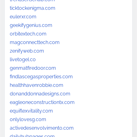
ticktockenigma.com
eulerxr.com
geekifygenius.com
orbitextech.com
magconnecttech.com
zenifyweb.com
livetogel.co
genmatfiredoor.com
findlascegasproperties.com
healthhavenrobbie.com
donanddonnadesigns.com
eagleoneconstructiontx.com
equiflexvitality.com
onlylovesg.com
activedesenvolvimento.com
dailyhubpages.com