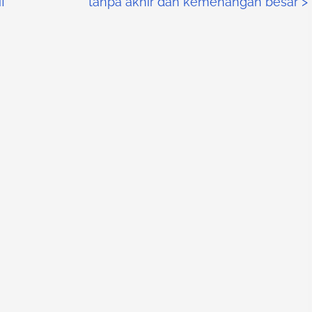
f
tanpa akhir dan kemenangan besar
>