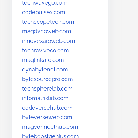
techwavego.com
codepulsex.com
techscopetech.com
magdynoweb.com
innovexaroweb.com
techreviveco.com
maglinkaro.com
dynabytenet.com
bytesourcepro.com
techspherelab.com
infomatrixlab.com
codeversehub.com
byteverseweb.com
magconnecthub.com
byteboostgenius.com