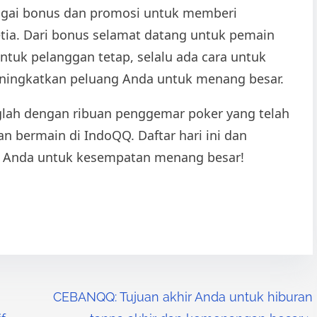
agai bonus dan promosi untuk memberi
ia. Dari bonus selamat datang untuk pemain
ntuk pelanggan tetap, selalu ada cara untuk
ningkatkan peluang Anda untuk menang besar.
ah dengan ribuan penggemar poker yang telah
bermain di IndoQQ. Daftar hari ini dan
t Anda untuk kesempatan menang besar!
CEBANQQ: Tujuan akhir Anda untuk hiburan