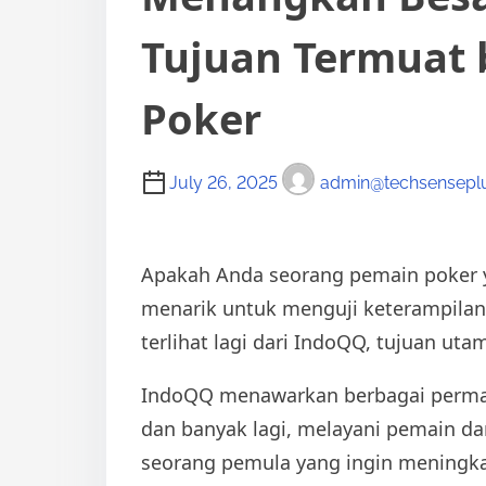
Tujuan Termuat
Poker
July 26, 2025
admin@techsensepl
Apakah Anda seorang pemain poker y
menarik untuk menguji keterampilan
terlihat lagi dari IndoQQ, tujuan ut
IndoQQ menawarkan berbagai permai
dan banyak lagi, melayani pemain da
seorang pemula yang ingin meningk