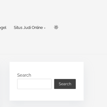
ogel
Situs Judi Online
Search
Search