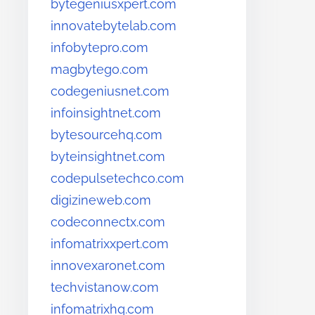
bytegeniusxpert.com
innovatebytelab.com
infobytepro.com
magbytego.com
codegeniusnet.com
infoinsightnet.com
bytesourcehq.com
byteinsightnet.com
codepulsetechco.com
digizineweb.com
codeconnectx.com
infomatrixxpert.com
innovexaronet.com
techvistanow.com
infomatrixhq.com