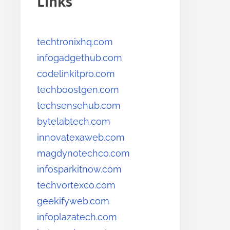
Links
techtronixhq.com
infogadgethub.com
codelinkitpro.com
techboostgen.com
techsensehub.com
bytelabtech.com
innovatexaweb.com
magdynotechco.com
infosparkitnow.com
techvortexco.com
geekifyweb.com
infoplazatech.com