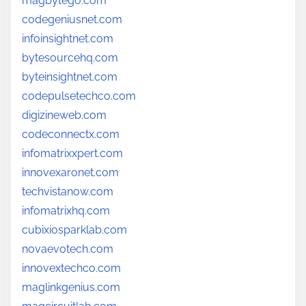
magbytego.com
codegeniusnet.com
infoinsightnet.com
bytesourcehq.com
byteinsightnet.com
codepulsetechco.com
digizineweb.com
codeconnectx.com
infomatrixxpert.com
innovexaronet.com
techvistanow.com
infomatrixhq.com
cubixiosparklab.com
novaevotech.com
innovextechco.com
maglinkgenius.com