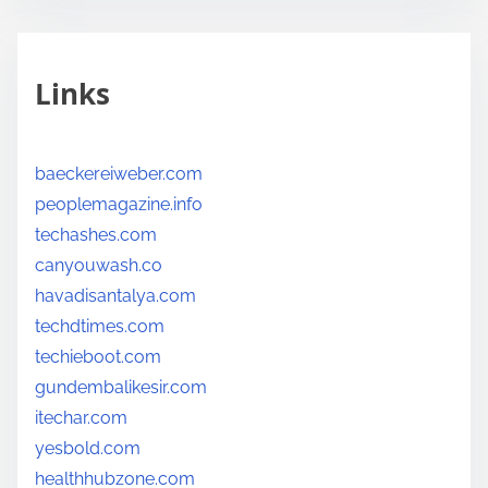
Links
baeckereiweber.com
peoplemagazine.info
techashes.com
canyouwash.co
havadisantalya.com
techdtimes.com
techieboot.com
gundembalikesir.com
itechar.com
yesbold.com
healthhubzone.com