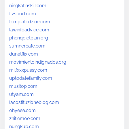
ningkatinskill.com
fivsport.com
templatedzine.com
lawinfoadvice.com
phenqdietplan.org
sumnercafe.com
dunetflix.com
movimientoindignados.org
milfxxxpussy.com
uptodatefamily.com
musitop.com
utyam.com
lacostituzioneblog.com
ohyeea.com
zhitiemoe.com
nungkub.com