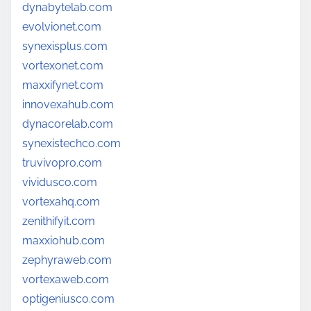
dynabytelab.com
evolvionet.com
synexisplus.com
vortexonet.com
maxxifynet.com
innovexahub.com
dynacorelab.com
synexistechco.com
truvivopro.com
vividusco.com
vortexahq.com
zenithifyit.com
maxxiohub.com
zephyraweb.com
vortexaweb.com
optigeniusco.com