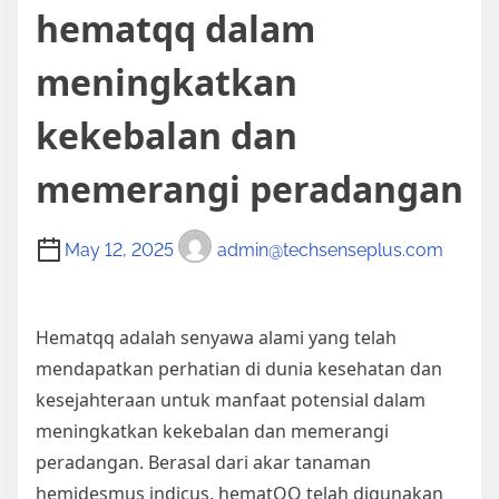
hematqq dalam
meningkatkan
kekebalan dan
memerangi peradangan
May 12, 2025
admin@techsenseplus.com
Hematqq adalah senyawa alami yang telah
mendapatkan perhatian di dunia kesehatan dan
kesejahteraan untuk manfaat potensial dalam
meningkatkan kekebalan dan memerangi
peradangan. Berasal dari akar tanaman
hemidesmus indicus, hematQQ telah digunakan