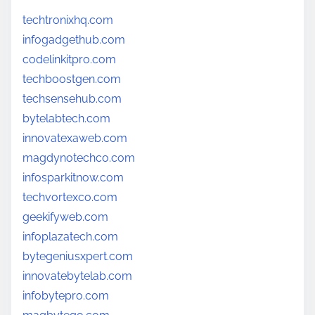
techtronixhq.com
infogadgethub.com
codelinkitpro.com
techboostgen.com
techsensehub.com
bytelabtech.com
innovatexaweb.com
magdynotechco.com
infosparkitnow.com
techvortexco.com
geekifyweb.com
infoplazatech.com
bytegeniusxpert.com
innovatebytelab.com
infobytepro.com