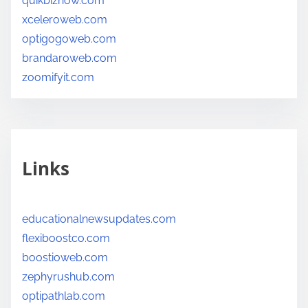
quikbiznow.com
xceleroweb.com
optigogoweb.com
brandaroweb.com
zoomifyit.com
Links
educationalnewsupdates.com
flexiboostco.com
boostioweb.com
zephyrushub.com
optipathlab.com