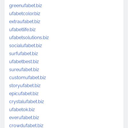
greenufabet.biz
ufabetcolor.biz
extraufabet.biz
ufabetlife.biz
ufabetsolutions.biz
socialufabet.biz
surfufabet.biz
ufabetbest.biz
sureufabet.biz
customufabet.biz
storyufabet.biz
epicufabet.biz
crystalufabet.biz
ufabetok.biz
everufabet.biz
crowdufabet.biz