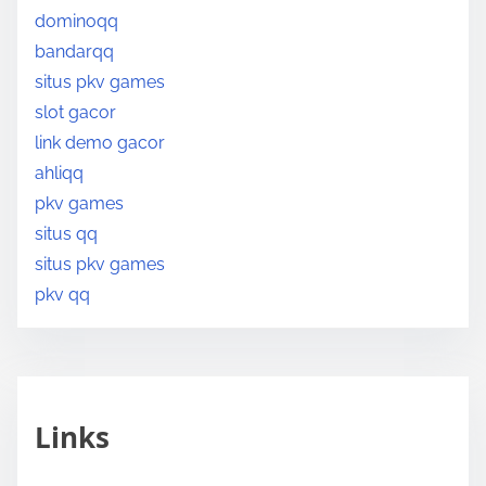
dominoqq
bandarqq
situs pkv games
slot gacor
link demo gacor
ahliqq
pkv games
situs qq
situs pkv games
pkv qq
Links