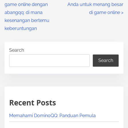
r
game online dengan
Anda untuk menang besar
o
e
abangqq: di mana
di game online
>
a
s
kesenangan bertemu
d
keberuntungan
t
t
s
i
m
Search
n
e
Search
a
v
i
g
Recent Posts
a
Memahami DominoQQ: Panduan Pemula
t