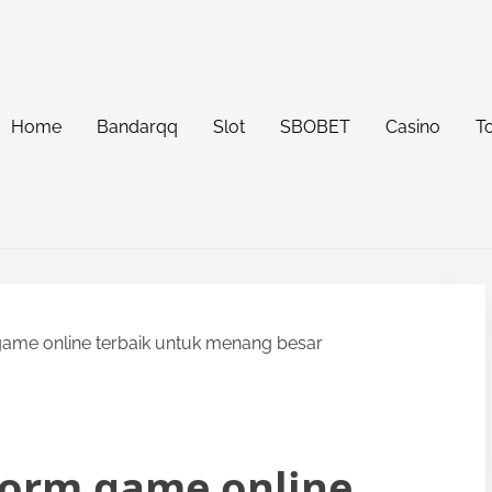
Home
Bandarqq
Slot
SBOBET
Casino
T
game online terbaik untuk menang besar
tform game online