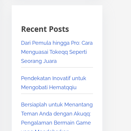
Recent Posts
Dari Pemula hingga Pro: Cara
Menguasai Tokeqq Seperti
Seorang Juara
Pendekatan Inovatif untuk
Mengobati Hematqqiu
Bersiaplah untuk Menantang
Teman Anda dengan Akuqq:
Pengalaman Bermain Game