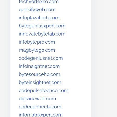
techvortexco.com
geekifyweb.com
infoplazatech.com
bytegeniusxpert.com
innovatebytelab.com
infobytepro.com
magbytego.com
codegeniusnet.com
infoinsightnet.com
bytesourcehq.com
byteinsightnet.com
codepulsetechco.com
digizineweb.com
codeconnectx.com
infomatrixxpert.com