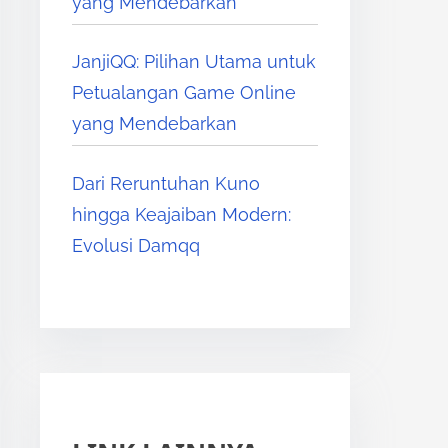
yang Mendebarkan
JanjiQQ: Pilihan Utama untuk
Petualangan Game Online
yang Mendebarkan
Dari Reruntuhan Kuno
hingga Keajaiban Modern:
Evolusi Damqq