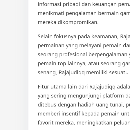
informasi pribadi dan keuangan pe
menikmati pengalaman bermain game 
mereka dikompromikan.
Selain fokusnya pada keamanan, Ra
permainan yang melayani pemain dar
seorang profesional berpengalaman 
pemain top lainnya, atau seorang ga
senang, Rajajudiqq memiliki sesuatu
Fitur utama lain dari Rajajudiqq ad
yang sering mengunjungi platform d
ditebus dengan hadiah uang tunai, pu
memberi insentif kepada pemain un
favorit mereka, meningkatkan pelua