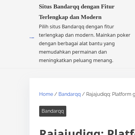
S
Situs Bandarqq dengan Fitur
k
Terlengkap dan Modern
i
Pilih situs Bandarqq dengan fitur
p
terlengkap dan modern. Mainkan poker
t
dengan berbagai alat bantu yang
o
memudahkan permainan dan
meningkatkan peluang menang.
c
o
n
t
Home
/
Bandarqq
/ Rajajudiqq: Platform 
e
n
Bandarqq
t
Rajajudiqq: Pla