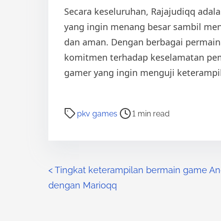
Secara keseluruhan, Rajajudiqq adal
yang ingin menang besar sambil m
dan aman. Dengan berbagai permaina
komitmen terhadap keselamatan pema
gamer yang ingin menguji keterampi
P
pkv games
1 min read
o
s
t
r
P
<
Tingkat keterampilan bermain game A
e
dengan Marioqq
o
a
d
s