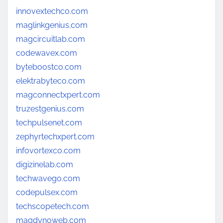
innovextechco.com
maglinkgenius.com
magcircuitlab.com
codewavex.com
byteboostco.com
elektrabyteco.com
magconnectxpert.com
truzestgenius.com
techpulsenet.com
zephyrtechxpert.com
infovortexco.com
digizinelab.com
techwavego.com
codepulsex.com
techscopetech.com
magdynoweb.com