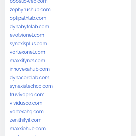
boostioweb.com
zephyrushub.com
optipathlab.com
dynabytelab.com
evolvionet.com
synexisplus.com
vortexonet.com
maxxifynet.com
innovexahub.com
dynacorelab.com
synexistechco.com
truvivopro.com
vividusco.com
vortexahq.com
zenithifyit.com
maxxiohub.com