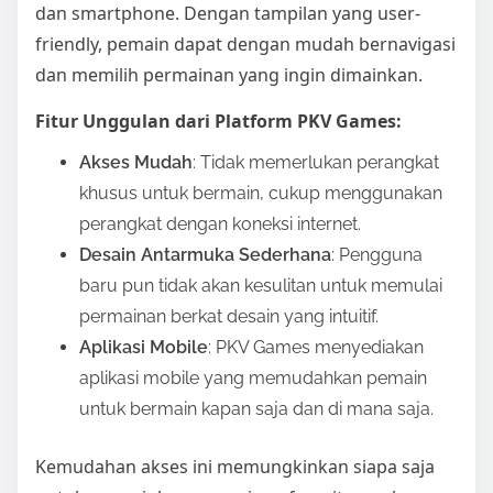
dan smartphone. Dengan tampilan yang user-
friendly, pemain dapat dengan mudah bernavigasi
dan memilih permainan yang ingin dimainkan.
Fitur Unggulan dari Platform PKV Games:
Akses Mudah
: Tidak memerlukan perangkat
khusus untuk bermain, cukup menggunakan
perangkat dengan koneksi internet.
Desain Antarmuka Sederhana
: Pengguna
baru pun tidak akan kesulitan untuk memulai
permainan berkat desain yang intuitif.
Aplikasi Mobile
: PKV Games menyediakan
aplikasi mobile yang memudahkan pemain
untuk bermain kapan saja dan di mana saja.
Kemudahan akses ini memungkinkan siapa saja