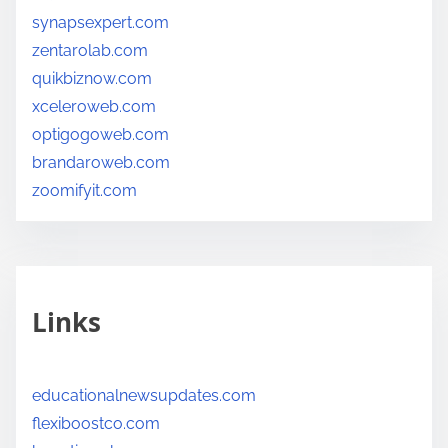
synapsexpert.com
zentarolab.com
quikbiznow.com
xceleroweb.com
optigogoweb.com
brandaroweb.com
zoomifyit.com
Links
educationalnewsupdates.com
flexiboostco.com