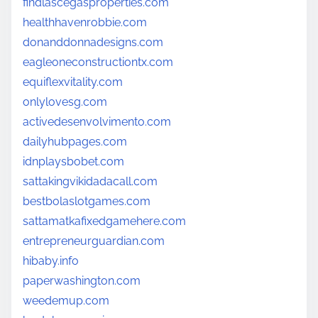
findlascegasproperties.com
healthhavenrobbie.com
donanddonnadesigns.com
eagleoneconstructiontx.com
equiflexvitality.com
onlylovesg.com
activedesenvolvimento.com
dailyhubpages.com
idnplaysbobet.com
sattakingvikidadacall.com
bestbolaslotgames.com
sattamatkafixedgamehere.com
entrepreneurguardian.com
hibaby.info
paperwashington.com
weedemup.com