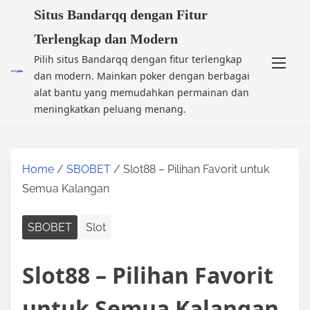
S
Situs Bandarqq dengan Fitur
k
Terlengkap dan Modern
i
Pilih situs Bandarqq dengan fitur terlengkap
p
dan modern. Mainkan poker dengan berbagai
t
alat bantu yang memudahkan permainan dan
o
meningkatkan peluang menang.
c
o
n
Home
/
SBOBET
/ Slot88 – Pilihan Favorit untuk
t
Semua Kalangan
e
n
SBOBET
Slot
t
Slot88 – Pilihan Favorit
untuk Semua Kalangan