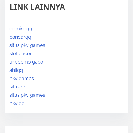
LINK LAINNYA
dominoqq
bandarqq
situs pkv games
slot gacor
link demo gacor
ahliqq
pkv games
situs qq
situs pkv games
pkv qq