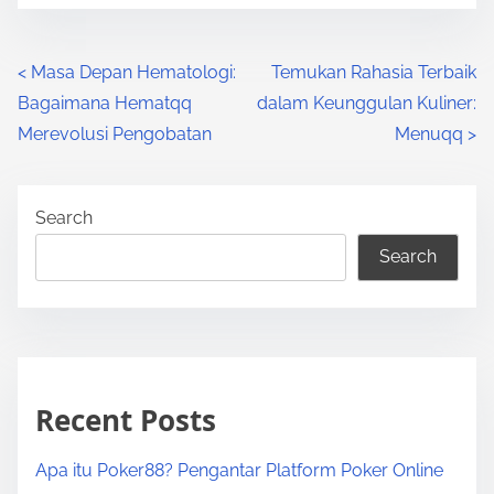
s
t
P
<
Masa Depan Hematologi:
Temukan Rahasia Terbaik
r
Bagaimana Hematqq
dalam Keunggulan Kuliner:
o
e
Merevolusi Pengobatan
Menuqq
>
a
s
d
t
t
Search
s
i
Search
m
n
e
a
v
Recent Posts
i
g
Apa itu Poker88? Pengantar Platform Poker Online