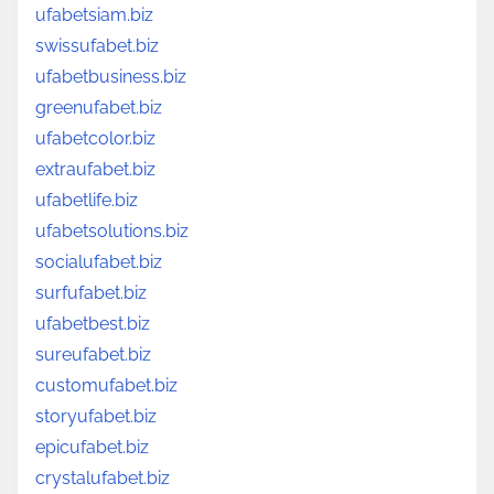
ufabetsiam.biz
swissufabet.biz
ufabetbusiness.biz
greenufabet.biz
ufabetcolor.biz
extraufabet.biz
ufabetlife.biz
ufabetsolutions.biz
socialufabet.biz
surfufabet.biz
ufabetbest.biz
sureufabet.biz
customufabet.biz
storyufabet.biz
epicufabet.biz
crystalufabet.biz