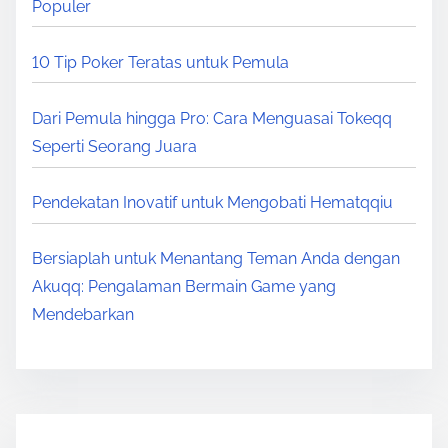
Populer
a
t
10 Tip Poker Teratas untuk Pemula
i
Dari Pemula hingga Pro: Cara Menguasai Tokeqq
o
Seperti Seorang Juara
n
Pendekatan Inovatif untuk Mengobati Hematqqiu
Bersiaplah untuk Menantang Teman Anda dengan
Akuqq: Pengalaman Bermain Game yang
Mendebarkan