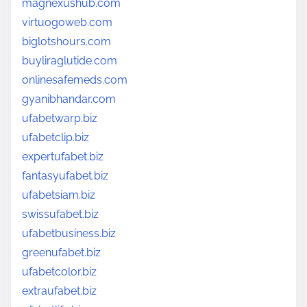
magnexushub.com
virtuogoweb.com
biglotshours.com
buyliraglutide.com
onlinesafemeds.com
gyanibhandar.com
ufabetwarp.biz
ufabetclip.biz
expertufabet.biz
fantasyufabet.biz
ufabetsiam.biz
swissufabet.biz
ufabetbusiness.biz
greenufabet.biz
ufabetcolor.biz
extraufabet.biz