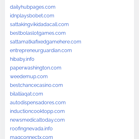
dailyhubpages.com
idnplaysbobet.com
sattakingvikidadacall.com
bestbolaslotgames.com
sattamatkafixedgamehere.com
entrepreneurguardian.com
hibaby.info
paperwashington.com
weedemup.com
bestchancecasino.com
bilalliaqat.com
autodispensadores.com
inductioncooktopp.com
newsmedicaltoday.com
roofingnevada.info
magconnectx.com