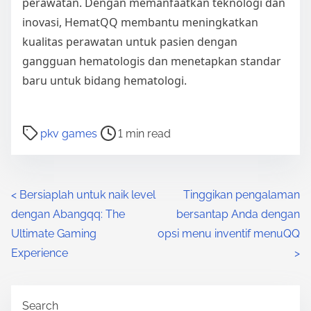
perawatan. Dengan memanfaatkan teknologi dan
inovasi, HematQQ membantu meningkatkan
kualitas perawatan untuk pasien dengan
gangguan hematologis dan menetapkan standar
baru untuk bidang hematologi.
P
pkv games
1 min read
o
s
t
P
<
Bersiaplah untuk naik level
Tinggikan pengalaman
r
dengan Abangqq: The
bersantap Anda dengan
o
e
Ultimate Gaming
opsi menu inventif menuQQ
a
s
Experience
>
d
t
t
s
i
Search