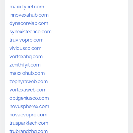
maxxifynet.com
innovexahub.com
dynacorelab.com
synexistechco.com
truvivopro.com
vividusco.com
vortexahq.com
zenithifyit.com
maxxiohub.com
zephyraweb.com
vortexaweb.com
optigeniusco.com
novuspherex.com
novaevopro.com
trusparktech.com
trubrandzhq.com