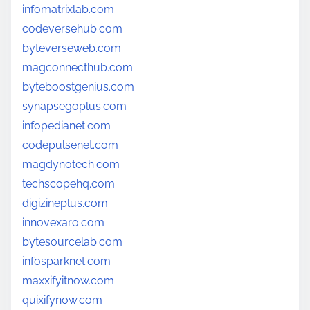
infomatrixlab.com
codeversehub.com
byteverseweb.com
magconnecthub.com
byteboostgenius.com
synapsegoplus.com
infopedianet.com
codepulsenet.com
magdynotech.com
techscopehq.com
digizineplus.com
innovexaro.com
bytesourcelab.com
infosparknet.com
maxxifyitnow.com
quixifynow.com