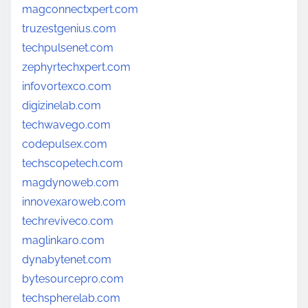
magconnectxpert.com
truzestgenius.com
techpulsenet.com
zephyrtechxpert.com
infovortexco.com
digizinelab.com
techwavego.com
codepulsex.com
techscopetech.com
magdynoweb.com
innovexaroweb.com
techreviveco.com
maglinkaro.com
dynabytenet.com
bytesourcepro.com
techspherelab.com