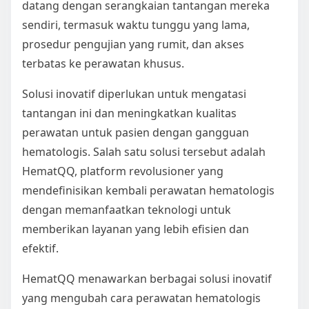
datang dengan serangkaian tantangan mereka
sendiri, termasuk waktu tunggu yang lama,
prosedur pengujian yang rumit, dan akses
terbatas ke perawatan khusus.
Solusi inovatif diperlukan untuk mengatasi
tantangan ini dan meningkatkan kualitas
perawatan untuk pasien dengan gangguan
hematologis. Salah satu solusi tersebut adalah
HematQQ, platform revolusioner yang
mendefinisikan kembali perawatan hematologis
dengan memanfaatkan teknologi untuk
memberikan layanan yang lebih efisien dan
efektif.
HematQQ menawarkan berbagai solusi inovatif
yang mengubah cara perawatan hematologis