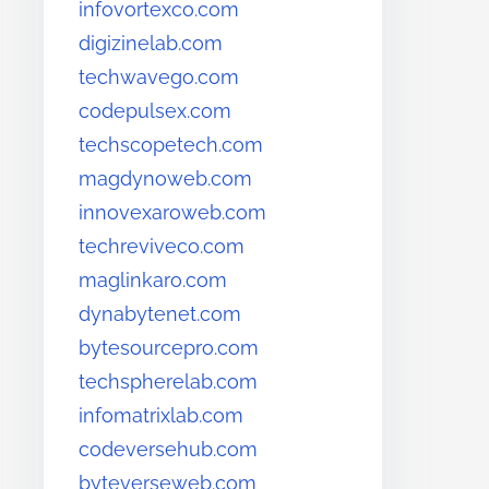
infovortexco.com
digizinelab.com
techwavego.com
codepulsex.com
techscopetech.com
magdynoweb.com
innovexaroweb.com
techreviveco.com
maglinkaro.com
dynabytenet.com
bytesourcepro.com
techspherelab.com
infomatrixlab.com
codeversehub.com
byteverseweb.com