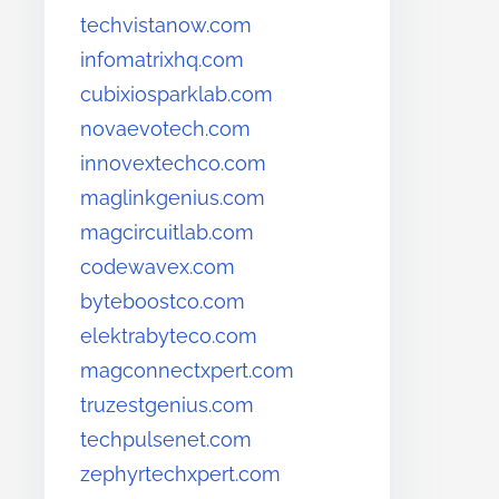
techvistanow.com
infomatrixhq.com
cubixiosparklab.com
novaevotech.com
innovextechco.com
maglinkgenius.com
magcircuitlab.com
codewavex.com
byteboostco.com
elektrabyteco.com
magconnectxpert.com
truzestgenius.com
techpulsenet.com
zephyrtechxpert.com