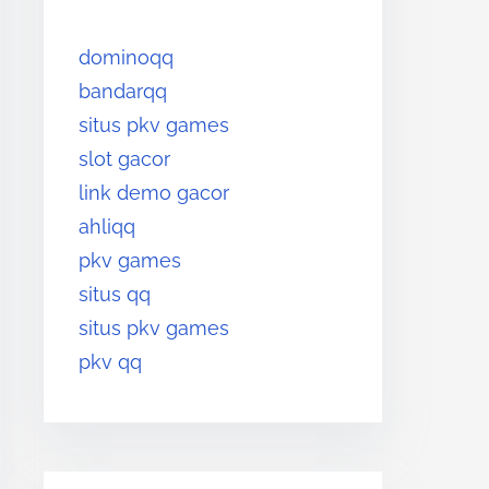
dominoqq
bandarqq
situs pkv games
slot gacor
link demo gacor
ahliqq
pkv games
situs qq
situs pkv games
pkv qq