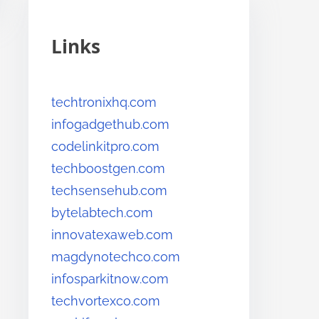
Links
techtronixhq.com
infogadgethub.com
codelinkitpro.com
techboostgen.com
techsensehub.com
bytelabtech.com
innovatexaweb.com
magdynotechco.com
infosparkitnow.com
techvortexco.com