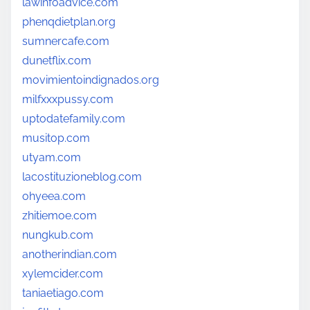
lawinfoadvice.com
phenqdietplan.org
sumnercafe.com
dunetflix.com
movimientoindignados.org
milfxxxpussy.com
uptodatefamily.com
musitop.com
utyam.com
lacostituzioneblog.com
ohyeea.com
zhitiemoe.com
nungkub.com
anotherindian.com
xylemcider.com
taniaetiago.com