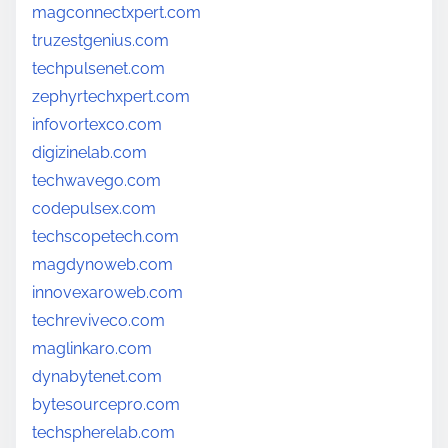
magconnectxpert.com
truzestgenius.com
techpulsenet.com
zephyrtechxpert.com
infovortexco.com
digizinelab.com
techwavego.com
codepulsex.com
techscopetech.com
magdynoweb.com
innovexaroweb.com
techreviveco.com
maglinkaro.com
dynabytenet.com
bytesourcepro.com
techspherelab.com