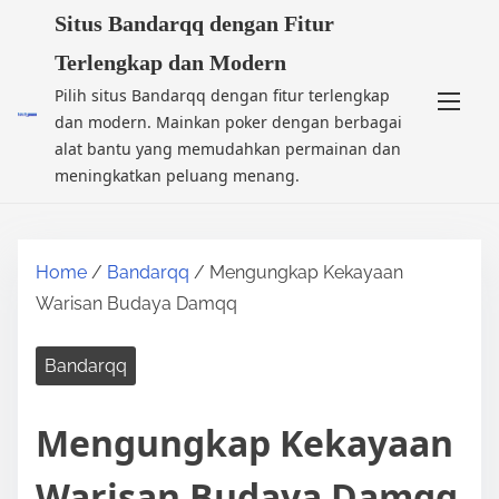
S
Situs Bandarqq dengan Fitur
k
Terlengkap dan Modern
i
Pilih situs Bandarqq dengan fitur terlengkap
p
dan modern. Mainkan poker dengan berbagai
t
alat bantu yang memudahkan permainan dan
o
meningkatkan peluang menang.
c
o
n
Home
/
Bandarqq
/ Mengungkap Kekayaan
t
Warisan Budaya Damqq
e
n
Bandarqq
t
Mengungkap Kekayaan
Warisan Budaya Damqq