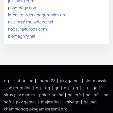
juzfitketo.com
pasomaga.com
impactgardencbdgummies.org
naturesstimulantcbd.net
nopalinaeuropa.com
biomagnify.net
qq
|
slot online
|
sbobet88
|
pkv games
|
slot maxwin
|
poker online
|
qq
|
qq
|
qq
|
qq
|
qq
|
situs qq
|
situs pkv games
|
poker online
|
pg soft
|
pg soft
|
pg
soft
|
pkv games
|
majestibet
|
miyaqq
|
gajibet
|
championqq.pkvgamesresmi.org