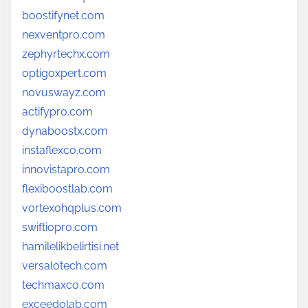
boostifynet.com
nexventpro.com
zephyrtechx.com
optigoxpert.com
novuswayz.com
actifypro.com
dynaboostx.com
instaflexco.com
innovistapro.com
flexiboostlab.com
vortexohqplus.com
swiftiopro.com
hamilelikbelirtisi.net
versalotech.com
techmaxco.com
exceedolab.com